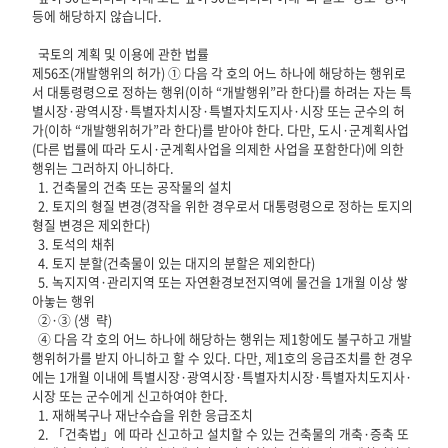
등에 해당하지 않습니다.

  국토의 계획 및 이용에 관한 법률

제56조(개발행위의 허가) ① 다음 각 호의 어느 하나에 해당하는 행위로
서 대통령령으로 정하는 행위(이하 “개발행위”라 한다)를 하려는 자는 특
별시장·광역시장·특별자치시장·특별자치도지사·시장 또는 군수의 허
가(이하 “개발행위허가”라 한다)를 받아야 한다. 다만, 도시·군계획사업
(다른 법률에 따라 도시·군계획사업을 의제한 사업을 포함한다)에 의한 
행위는 그러하지 아니하다.

  1. 건축물의 건축 또는 공작물의 설치

  2. 토지의 형질 변경(경작을 위한 경우로서 대통령령으로 정하는 토지의 
형질 변경은 제외한다)

  3. 토석의 채취

  4. 토지 분할(건축물이 있는 대지의 분할은 제외한다)

  5. 녹지지역·관리지역 또는 자연환경보전지역에 물건을 1개월 이상 쌓
아놓는 행위

  ②·③ (생  략)

  ④ 다음 각 호의 어느 하나에 해당하는 행위는 제1항에도 불구하고 개발
행위허가를 받지 아니하고 할 수 있다. 다만, 제1호의 응급조치를 한 경우
에는 1개월 이내에 특별시장·광역시장·특별자치시장·특별자치도지사·
시장 또는 군수에게 신고하여야 한다.

  1. 재해복구나 재난수습을 위한 응급조치

  2. 「건축법」에 따라 신고하고 설치할 수 있는 건축물의 개축·증축 또