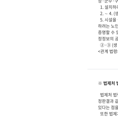
장·군수·구
  1. 설치하려는 자가 법인인 경우에는 정관 1부

  2. ∼ 4. (생  략)

  5. 시설을 설치할 토지 및 건물의 소유권을 증명할 수 있는 서류(노인요양공동생활가정, 입소자로부터 입소비용의 전부를 수납하여 운영
하려는 노인
증명할 수 
정정보의 공
  ②·③ (생  략)

<관계 법령
※ 법제처 
법제처 법령
정판결과 같
있다는 점을
또한 법제처