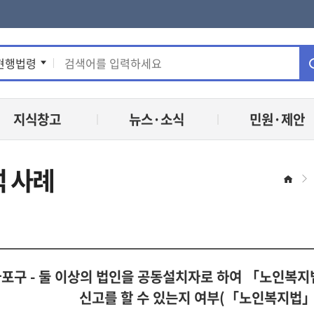
통
현행법령
합
지식창고
뉴스·소식
민원·제안
검
색
 사례
홈
포구 - 둘 이상의 법인을 공동설치자로 하여 「노인복
신고를 할 수 있는지 여부(「노인복지법」 