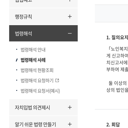
행정규칙
법령해석
1. 질의요
「노인복지
법령해석 안내
게 신고하여
법령해석 사례
치신고서에 
부하여 제출
법령해석 현황조회
법령해석 요청하기
  둘 이상의 법인을 공동설치자로 하여 「노인복지법」 제35조제2항에 따른 노인의료복지시설의 설치신고를 할 수 있는지?(각주: 둘 이
상의 법인을
법령해석 요청서(예시)
자치입법 의견제시
알기 쉬운 법령 만들기
2. 회답