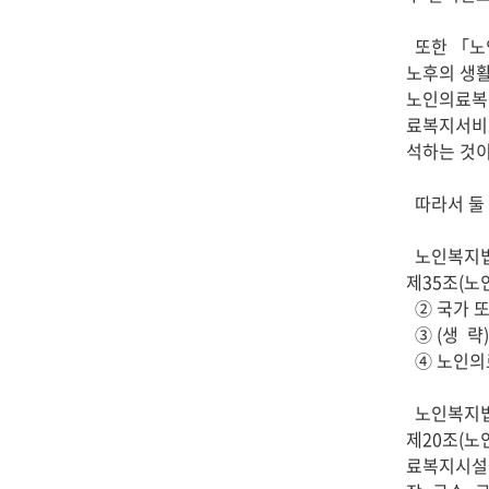
  또한 「노인복지법」은 노인의 질환을 사전예방 또는 조기발견하고 질환상태에 따른 적절한 치료·요양으로 심신의 건강을 유지하고, 
노후의 생활
노인의료복
료복지서비스
석하는 것이
  따라서 둘 이상의 법인을 공동설치자로 하여 「노인복지법」 제35조제2항에 따른 노인의료복지시설의 설치신고를 할 수 있습니다.

  노인복지법

제35조(노
  ② 국가 또는 지방자치단체외의 자가 노인의료복지시설을 설치하고자 하는 경우에는 시장·군수·구청장에게 신고하여야 한다. 

  ③ (생  략)

  ④ 노인의료복지시설의 시설, 인력 및 운영에 관한 기준과 설치신고 및 설치허가 등에 관하여 필요한 사항은 보건복지부령으로 정한다.

  노인복지법 시행규칙

제20조(노
료복지시설