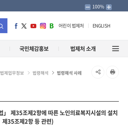
100%
어린이 법제처
ENGLISH
페
트
유
인
네
이
위
튜
스
이
통
스
터
브
타
버
북
그
블
합
국민체감홍보
법제처 소개
전
램
로
그
검
체
SNS
인
법제업무정보
법령해석
법령해석 사례
색
메
공
쇄
유
뉴
열
지법」 제35조제2항에 따른 노인의료복지시설의 설치
열
제35조제2항 등 관련)
기