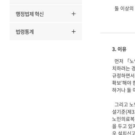
  둘 이상의 법인을 공동설치자로 하여 「노인복지법」 제35조제2항에 따른 노인의료복지시설의 설치신고를 할 수 있습니다.

행정법제 혁신
법령통계
3. 이유
  먼저 「노인복지법」 제35조제2항 및 같은 법 시행규칙 제20조제1항에서는 국가 또는 지방자치단체 외의 자가 노인의료복지시설을 설
치하려는 경
규정하면서,
확보’해야 
하거나 둘 
  그리고 노인의료복지시설의 설치신고는 「노인복지법 시행규칙」 별표 4에 따라 시설의 규모(제1호가목), 구조 및 설비(제1호나목), 시
설기준(제3
노인의료복
을 두고 있지
우 설치신고