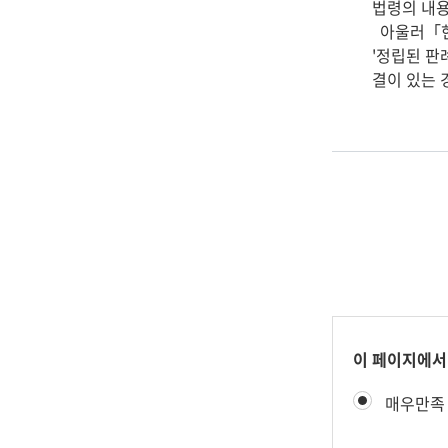
법령의 내용
아울러「헌법
'정립된 판
결이 있는 
콘
이 페이지에서
텐
만
매우만족
츠
족
만
도