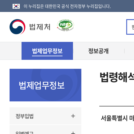
이 누리집은 대한민국 공식 전자정부 누리집입니다.
법
제
법제업무정보
정보공개
처
로
법령해석
고
법제업무정보
정부입법
서울특별시 마
입법예고