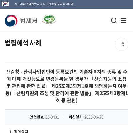
이 누리집은 대한민국 공식 전자정부 누리집입니다.
법
모
전
제
바
체
일
메
처
법령해석 사례
SNS
검
뉴
로
공
색
열
고
창
기
유
산림청 - 산림사업법인이 등록요건인 기술자격자의 종류 및 수
열
에 대해 거짓등으로 변경등록을 한 경우가 「산림자원의 조성
열
및 관리에 관한 법률」 제25조제3항제1호에 해당하는지 여부
기
등(「산림자원의 조성 및 관리에 관한 법률」 제25조제3항제1
기
호 등 관련)
안건번호
26-0431
회신일자
2026-06-30
1. 질의요지