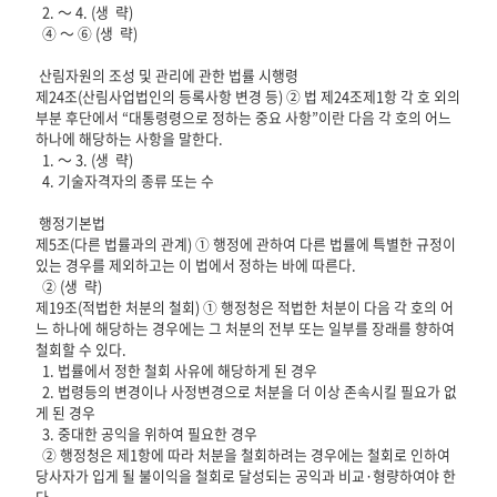
  2. ～ 4. (생  략)

  ④ ～ ⑥ (생  략)

 산림자원의 조성 및 관리에 관한 법률 시행령

제24조(산림사업법인의 등록사항 변경 등) ② 법 제24조제1항 각 호 외의 
부분 후단에서 “대통령령으로 정하는 중요 사항”이란 다음 각 호의 어느 
하나에 해당하는 사항을 말한다.

  1. ～ 3. (생  략)

  4. 기술자격자의 종류 또는 수

 행정기본법

제5조(다른 법률과의 관계) ① 행정에 관하여 다른 법률에 특별한 규정이 
있는 경우를 제외하고는 이 법에서 정하는 바에 따른다.

  ② (생  략)

제19조(적법한 처분의 철회) ① 행정청은 적법한 처분이 다음 각 호의 어
느 하나에 해당하는 경우에는 그 처분의 전부 또는 일부를 장래를 향하여 
철회할 수 있다.

  1. 법률에서 정한 철회 사유에 해당하게 된 경우

  2. 법령등의 변경이나 사정변경으로 처분을 더 이상 존속시킬 필요가 없
게 된 경우

  3. 중대한 공익을 위하여 필요한 경우

  ② 행정청은 제1항에 따라 처분을 철회하려는 경우에는 철회로 인하여 
당사자가 입게 될 불이익을 철회로 달성되는 공익과 비교·형량하여야 한
다.
