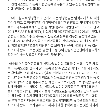
이 산림사업법인의 등록과 변경등록을 구분하고 있는 산림자원법령의 문
언에 부합하는 해석입니다.

  그리고 침익적 행정행위의 근거가 되는 행정법규는 엄격하게 해석·적용
하여야 하고 그 행정행위의 상대방에게 불리한 방향으로 지나치게 확장해
석하거나 유추해석해서는 안 될 것인데(각주: 대법원 2013. 12. 12. 선고 
2011두3388 판결례 참조), 산림자원법 제25조제3항제1호에서는 산림사
업법인의 필요적 취소사유로 거짓등으로 등록한 경우를 규정하고 있는
바, 이 사안과 같이 거짓등으로 변경등록한 산림사업법인의 경우도 같은 
법 제25조제3항제1호에 해당한다고 보아 해당 산림사업법인의 등록을 
취소해야 한다고 보는 것은 명문의 규정 없이 산림사업법인에게 불리하게 
확장해석하는 것으로서 타당하지 않습니다.

  아울러 거짓등으로 등록한 산림사업법인의 등록을 취소하는 것은 처음
부터 등록요건을 갖추지 않아 등록을 할 수 없었던 자의 자격을 사후적으
로 확인하는 것에 불과하지만(각주: 헌법재판소 2006. 12. 28. 선고 2005
헌바87 전원재판부 결정례 참조), 거짓등으로 변경등록한 경우에는 등록 
당시에 등록요건을 갖추지 못한 것은 아니므로 거짓등으로 등록한 경우와 
같게 취급할 수는 없다는 점, 산림사업법인이 거짓등으로 변경등록한 기
술자격자를 제외한 나머지 기술자격자만으로는 등록요건을 갖추지 못하
는 경우에는 산림자원법 제25조제2항제1호에 따라 영업정지 또는 과징
금 부과 처분의 대상이 되므로 해당 산림사업법인의 등록을 필요적으로 
취소해야 한다고 보지 않더라도 제재에 대한 공백이 생기는 것은 아니라