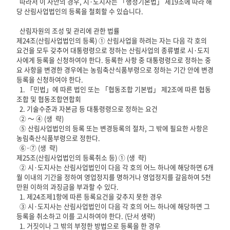
  따라서 이 사안의 경우, 시·도지사는 「행정기본법」 제19조에 따라 해
당 산림사업법인의 등록을 철회할 수 있습니다.

  산림자원의 조성 및 관리에 관한 법률

제24조(산림사업법인의 등록) ① 산림사업을 하려는 자는 다음 각 호의 
요건을 모두 갖추어 대통령령으로 정하는 산림사업의 종류별로 시·도지
사에게 등록을 신청하여야 한다. 등록한 사항 중 대통령령으로 정하는 중
요 사항을 변경한 경우에는 농림축산식품부령으로 정하는 기간 안에 변경
등록을 신청하여야 한다.

  1. 「민법」에 따른 법인 또는 「협동조합 기본법」 제2조에 따른 협동
조합 및 협동조합연합회

  2. 기술수준과 자본금 등 대통령령으로 정하는 요건

  ② ～ ④ (생  략)

  ⑤ 산림사업법인의 등록 또는 변경등록의 절차, 그 밖에 필요한 사항은 
농림축산식품부령으로 정한다.

  ⑥·⑦ (생  략)

제25조(산림사업법인의 등록취소 등) ① (생  략)

  ② 시·도지사는 산림사업법인이 다음 각 호의 어느 하나에 해당하면 6개
월 이내의 기간을 정하여 영업정지를 명하거나 영업정지를 갈음하여 5천
만원 이하의 과징금을 부과할 수 있다.

  1. 제24조제1항에 따른 등록요건을 갖추지 못한 경우

  ③ 시·도지사는 산림사업법인이 다음 각 호의 어느 하나에 해당하면 그 
등록을 취소하고 이를 고시하여야 한다. (단서 생략)

  1. 거짓이나 그 밖의 부정한 방법으로 등록을 한 경우
