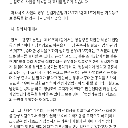
는 점도 이 사안을 해석할 때 고려할 필요가 있습니다.

  따라서 이 사안의 경우, 산림자원법 제25조제3항제1호에 따른 거짓등으
로 등록을 한 경우에 해당하지 않습니다.

  나. 질의 나에 대해

  먼저 「행정기본법」 제19조제1항에서는 행정청은 적법한 처분이 법령
등의 변경이나 사정변경으로 처분을 더 이상 존속시킬 필요가 없게 된 경
우(제2호), 중대한 공익을 위하여 필요한 경우(제3호)에는 그 처분의 전부 
또는 일부를 철회할 수 있다고 규정하고 있고, 같은 조 제2항에서는 같은 
조 제1항에 따라 처분을 철회하려는 경우에는 철회로 인하여 당사자가 입
게 될 불이익을 철회로 달성되는 공익과 비교·형량하여야 한다고 규정하
고 있는바, 시·도지사가 거짓등으로 변경등록한 산림사업법인의 등록을 
더 이상 존속시킬 필요가 없다고 판단하는 경우나 중대한 공익을 위하여 
필요한 경우에는 철회로 인하여 산림사업법인이 입게 될 불이익과 철회로 
달성되는 공익을 비교·형량하여 후자가 더 크다고 판단된다면 해당 산림
사업법인의 등록을 철회할 수 있다고 보는 것이 「행정기본법」 제19조
의 문언에 부합하는 해석입니다.

  그리고 「행정기본법」은 행정의 적법성을 확보하고 적정성과 효율성
을 향상시킴으로써 국민의 권익 보호에 이바지함을 목적으로 하고(제1
조), 같은 법 제19조의 입법취지는 기존에 학설과 판례에 따라 인정되어 
온 적법한 처분의 철회에 대한 기본원칙을 명시적으로 규정하고자 한 것