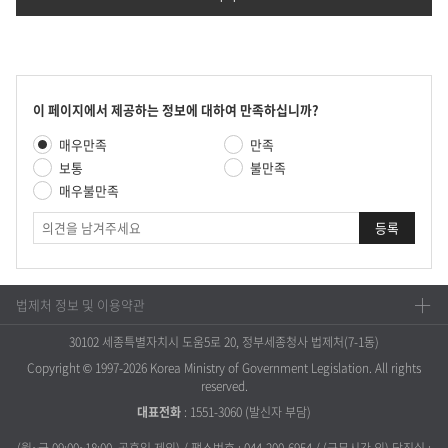
콘
이 페이지에서 제공하는 정보에 대하여 만족하십니까?
텐
만
매우만족
만족
츠
족
만
보통
불만족
도
족
매우불만족
평
도
가
의
조
견
사
법제처 정보 및 이용약관
30102 세종특별자치시 도움5로 20, 정부세종청사 법제처(7-1동)
Copyright © 1997-2026 Korea Ministry of Government Legislation. All rights
reserved.
대표전화
:
1551-3060
(발신자 부담)
(월~금 09:00~18:00, 공휴일 제외) / 팩스번호 : 044-200-6954 / (근무시간 외) 당직실 :