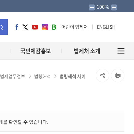
100%
어린이 법제처
ENGLISH
페
트
유
인
네
이
위
튜
스
이
통
스
터
브
타
버
북
그
블
합
국민체감홍보
법제처 소개
전
램
로
그
검
체
SNS
인
법제업무정보
법령해석
법령해석 사례
색
메
공
쇄
유
뉴
열
열
를 확인할 수 있습니다.
기