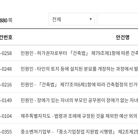
검
880
쪽
색
항
목
건번호
안건명
-0258
-0248
-0216
-0149
-0104
-0355