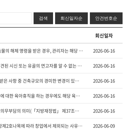
기
검
검색
회신일자순
안건번호순
색
어
회신일자
민원인 - 허가권자로부터 「건축법」 제79조제1항에 따른 건축물의 해체 명령을 받은 경우, 관리자는 해당 건축물을 해체하려면 「건축물관리법」 제30조제1항에 따른 해체 허가를 받아야 하는지?(「건축물관리법」 제30조제1항 등 관련)
2026-06-16
민원인 - 타인의 토지 등에 설치된 분묘를 개장하는 과정에서 발견된 시신 또는 유골의 연고자를 알 수 없는 경우, 시장등은 같은 법 제12조제3항에 따라 국가유공자 등 해당 여부를 확인하고 장사 예우를 받을 수 있도록 하여야 하는지(「장사 등에 관한 법률」 제12조제3항 등 관련)
2026-06-16
민원인 - 「건축법」 제77조의6제1항에 따라 건축협정의 인가받은 사항 중 건축규모의 경미한 변경이 있는 경우 같은 법 시행령 제12조제3항제1호에 따른 일괄 신고할 수 있는 변경사항을 유추 적용하여 건축협정의 변경인가를 생략할 수 있는지?(「건축법」 제77조의7제1항 등)
2026-06-16
민원인 - 장애가 있는 자녀의 부모인 공무원이 장애가 없는 자녀에 대한 육아휴직을 하는 경우에도 해당 육아휴직수당의 지급기간을 휴직일부터 최초 18개월 이내로 할 수 있는지(「공무원수당 등에 관한 규정」 제11조의3제7항 등 관련)
2026-06-16
제주특별자치도 - 법령과 조례에 규정된 것을 제외한 예산 외의 의무부담의 의미(「지방재정법」 제37조제1항제2호다목 등 관련)
2026-06-16
중소벤처기업부 - 「중소기업창업 지원법 시행령」 제2조제2항제2호나목에 따라 창업에서 제외되는 사유가 해소되는 경우의 범위(「중소기업창업 지원법 시행령」 제2조 등 관련)
2026-06-09