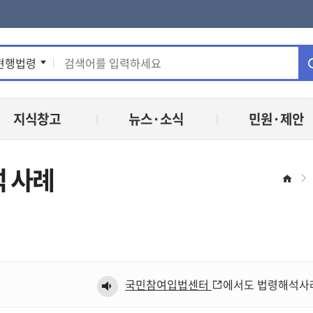
통
현행법령
합
지식창고
뉴스·소식
민원·제안
검
색
 사례
홈
국민참여입법센터
에서도 법령해석사례