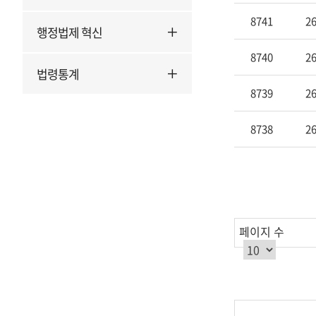
안
8741
26
행정법제 혁신
건
명,
8740
26
회
법령통계
신
8739
26
일
자
8738
26
를
제
공
합
니
다.
페이지 수