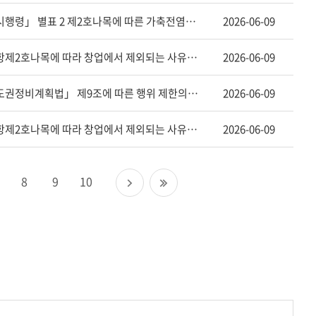
농림축산식품부 - 아프리카돼지열병 등 「가축전염병 예방법 시행령」 별표 2 제2호나목에 따른 가축전염병 감염가축이 발견된 농가에 대하여 행정청이 반드시 보상금을 감액해야 하는지?(「가축전염법 예방법」 제48조제3항 등 관련)
2026-06-09
중소벤처기업부 - 「중소기업창업 지원법 시행령」 제2조제2항제2호나목에 따라 창업에서 제외되는 사유가 해소되는 경우의 범위(「중소기업창업 지원법 시행령」 제2조 등 관련)
2026-06-09
민원인 - 대지조성공사를 수반하지 않는 주택건설사업은 「수도권정비계획법」 제9조에 따른 행위 제한의 대상이 되는지 여부(「수도권정비계획법 시행령」 제13조제1항제1호 등 관련)
2026-06-09
중소벤처기업부 - 「중소기업창업 지원법 시행령」 제2조제2항제2호나목에 따라 창업에서 제외되는 사유가 해소되는 경우의 범위(「중소기업창업 지원법 시행령」 제2조 등 관련)
2026-06-09
다
마
8
9
10
음
지
페
막
이
페
지
이
지