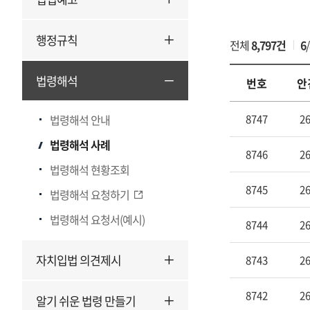
게
행정규칙
전체
8,797건
6
/
시
물
검
법령해석
번호
안
색
법
법령해석 안내
8747
26
령
해
법령해석 사례
8746
26
석
법령해석 현황조회
사
8745
26
례
법령해석 요청하기
의
법령해석 요청서(예시)
번
8744
26
호,
안
자치입법 의견제시
8743
26
건
번
8742
26
알기 쉬운 법령 만들기
호,