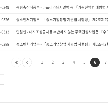
-0349
-0326
-0313
-0288
첫
이
1
2
3
4
5
6
7
페
전
이
페
지
이
지