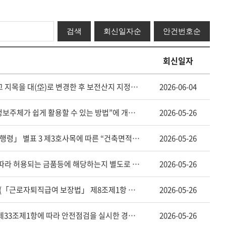
기
검
검색
회신일자순
안건번호순
색
어
회신일자
민원인 - 보전산지에서 산지전용허가를 받아 건축물을 설치하고 지목을 대(垈)로 변경한 후 보전산지 지정이 해제된 경우, 건축물 사용승인을 받은 날부터 5년 이내에 해당 건축물의 용도를 변경하려면 「산지관리법」 제21조 및 같은 법 시행령 제26조제1항제1호에 따라 용도변경 승인을 받아야 하는지?(「산지관리법」 제21조 등 관련)
2026-06-04
민원인 - 「개인정보 보호법 시행령」 제41조제2항제1호의 “정보주체가 쉽게 활용할 수 있는 방법”에 개인정보보호위원회를 통해 열람을 요구하는 방법도 포함되는지?(「개인정보 보호법 시행령」 제41조제2항 등 관련)
2026-05-26
경기도 광주시 - 「산업집적활성화 및 공장설립에 관한 법률 시행령」 별표 3 제3호사목에 따른 “건축면적”은 같은 영 제18조의2에 따른 공장건축면적인지, 아니면 「건축법 시행령」 제119조제1항제4호에 따른 연면적인지(「산업집적활성화 및 공장설립에 관한 법률 시행령」 별표 3 등 관련)
2026-05-26
서울특별시 - 가액범위를 초과한 경조사비에 대해 사회상규에 따라 허용되는 금품등에 해당하는지 별도로 판단하여 수수를 금지하는 금품등에 해당하지 않는 예외 사유로 적용할 수 있는지(「부정청탁 및 금품등 수수의 금지에 관한 법률」 제8조제3항 등 관련)
2026-05-26
민원인 - 평균임금이 통상임금보다 적은 경우 퇴직금 산정 방법(「근로자퇴직급여 보장법」 제8조제1항 등 관련)
2026-05-26
민원인 - 소규모 공동주택의 관리주체가 「공동주택관리법」 제33조제1항에 따라 안전점검을 실시한 경우 「건축물관리법 시행령」 제8조제1항 단서에 따라 정기점검 대상에서 제외되는지 여부(「건축물관리법 시행령」 제8조제1항 등 관련)
2026-05-26