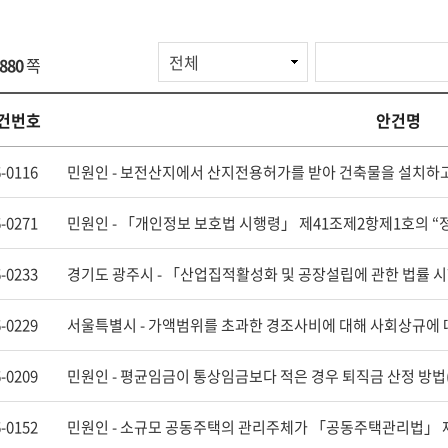
검
880
쪽
색
항
목
건번호
안건명
-0116
-0271
-0233
-0229
-0209
-0152