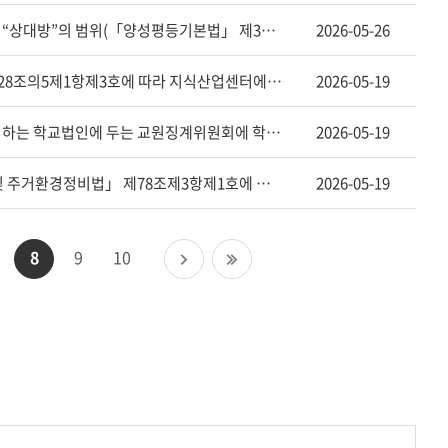
민원인 - 「양성평등기본법」 제3조제2호 가목 및 나목에 따른 “상대방”의 범위(「양성평등기본법」 제3조제2호 관련)
2026-05-26
산업통상부 - 「산업집적활성화 및 공장설립에 관한 법률」 제28조의5제1항제3호에 따라 지식산업센터에 입주할 수 있는 시설의 범위(「산업집적활성화 및 공장설립에 관한 법률」 제28조의5제1항제3호 등 관련)
2026-05-19
민원인 - 「초ㆍ중등교육법」 제2조에 따른 학교를 설치ㆍ경영하는 학교법인에 두는 교원징계위원회에 학교운영위원회의 학부모위원을 반드시 1명 이상 포함해야 하는지(「사립학교법」 제62조 등)
2026-05-19
민원인 - 토지등소유자 1인이 시행하는 재개발사업이 「도시 및 주거환경정비법」 제78조제3항제1호에 해당하는 경우에도 시장ㆍ군수등은 같은 법 제78조제3항에 따라 관리처분계획의 타당성 검증을 요청해야 하는지?(「도시 및 주거환경정비법」 제78조제3항 등)
2026-05-19
다
마
8
9
10
음
지
페
막
이
페
지
이
지