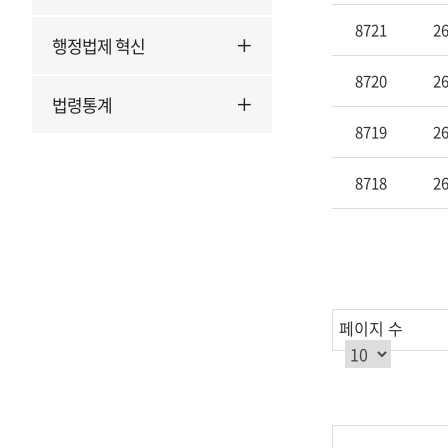
안
8721
26
행정법제 혁신
건
명,
8720
26
회
법령통계
신
8719
26
일
자
8718
26
를
제
공
합
니
다.
페이지 수