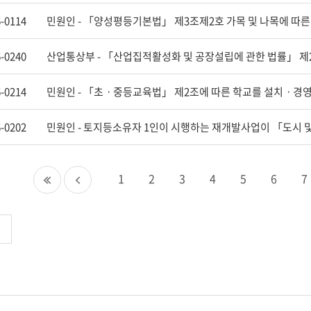
-0114
-0240
-0214
-0202
첫
이
1
2
3
4
5
6
7
페
전
이
페
지
이
지