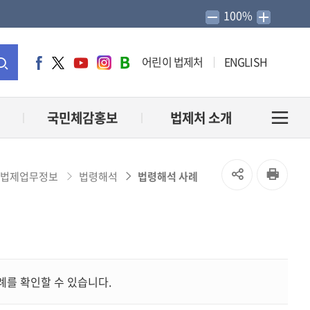
100%
어린이 법제처
ENGLISH
페
트
유
인
네
이
위
튜
스
이
통
스
터
브
타
버
북
그
블
합
국민체감홍보
법제처 소개
전
램
로
그
검
체
SNS
인
법제업무정보
법령해석
법령해석 사례
색
메
공
쇄
유
뉴
열
열
를 확인할 수 있습니다.
기