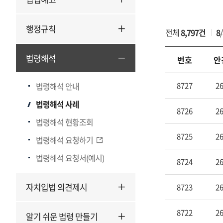
게
행정규칙
전체
8,797건
8
/
시
물
검
법령해석
번호
안
색
법
법령해석 안내
8727
26
령
해
법령해석 사례
8726
26
석
법령해석 현황조회
사
8725
26
례
법령해석 요청하기
의
법령해석 요청서(예시)
번
8724
26
호,
안
자치입법 의견제시
8723
26
건
번
8722
26
알기 쉬운 법령 만들기
호,