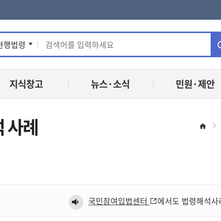
통
현행법령
합
지식창고
뉴스·소식
민원·제안
검
색
 사례
홈
국민참여입법센터
에서도 법령해석사례