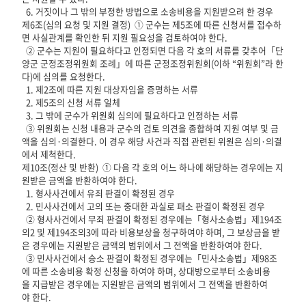
6. 거짓이나 그 밖의 부정한 방법으로 소송비용을 지원받으려 한 경우
제6조(심의 요청 및 지원 결정) ① 군수는 제5조에 따른 신청서를 접수하
면 사실관계를 확인한 뒤 지원 필요성을 검토하여야 한다.
② 군수는 지원이 필요하다고 인정되면 다음 각 호의 서류를 갖추어「단
양군 군정조정위원회 조례」에 따른 군정조정위원회(이하 “위원회”라 한
다)에 심의를 요청한다.
1. 제2조에 따른 지원 대상자임을 증명하는 서류
2. 제5조의 신청 서류 일체
3. 그 밖에 군수가 위원회 심의에 필요하다고 인정하는 서류
③ 위원회는 신청 내용과 군수의 검토 의견을 종합하여 지원 여부 및 금
액을 심의·의결한다. 이 경우 해당 사건과 직접 관련된 위원은 심의·의결
에서 제척한다.
제10조(정산 및 반환) ① 다음 각 호의 어느 하나에 해당하는 경우에는 지
원받은 금액을 반환하여야 한다.
1. 형사사건에서 유죄 판결이 확정된 경우
2. 민사사건에서 고의 또는 중대한 과실로 패소 판결이 확정된 경우
② 형사사건에서 무죄 판결이 확정된 경우에는「형사소송법」제194조
의2 및 제194조의3에 따라 비용보상을 청구하여야 하며, 그 보상금을 받
은 경우에는 지원받은 금액의 범위에서 그 전액을 반환하여야 한다.
③ 민사사건에서 승소 판결이 확정된 경우에는「민사소송법」제98조
에 따른 소송비용 확정 신청을 하여야 하며, 상대방으로부터 소송비용
을 지급받은 경우에는 지원받은 금액의 범위에서 그 전액을 반환하여
야 한다.