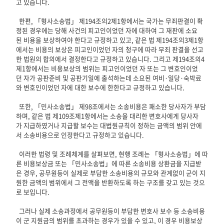
고 있습니다.
한편, 「형사소송법」 제194조의2제1항에서는 국가는 무죄판결이 확
정된 경우에는 당해 사건의 피고인이었던 자에 대하여 그 재판에 소요
된 비용을 보상하여야 한다고 규정하고 있고, 같은 법 제194조의3제1항
에서는 비용의 보상은 피고인이었던 자의 청구에 따라 무죄 판결을 선고
한 법원의 합의에서 결정한다고 규정하고 있습니다. 그리고 제194조의4
제1항에서는 비용보상의 범위는 피고인이었던 자 또는 그 변호인이었
던 자가 공판준비 및 공판기일에 출석하는데 소요된 여비·일당·숙박료
와 변호인이었던 자에 대한 보수에 한한다고 규정하고 있습니다.
또한, 「민사소송법」 제98조에서는 소송비용은 패소한 당사자가 부담
하며, 같은 법 제109조제1항에서는 소송을 대리한 변호사에게 당사자
가 지급하였거나 지급할 보수는 대법원규칙이 정하는 금액의 범위 안에
서 소송비용으로 인정한다고 규정하고 있습니다.
이러한 법령 및 조례체계를 살펴보면, 현행 조례는 「형사소송법」에 따
른 비용보상금 또는 「민사소송법」에 따른 소송비용 상환금을 지급받
은 경우, 공무원등이 실제로 부담한 소송비용의 규모와 관계없이 군이 지
원한 금액의 범위에서 그 전액을 반환하도록 하는 구조를 갖고 있는 것으
로 보입니다.
그러나 실제 소송과정에서 공무원등이 부담한 변호사 보수 등 소송비용
이 군 지원금의 범위를 초과하는 경우가 있을 수 있고, 이 경우 비용보상