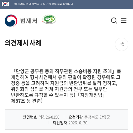
이 누리집은 대한민국 공식 전자정부 누리집입니다.
법
모
전
제
바
체
일
메
처
의견제시 사례
SNS
검
뉴
로
공
색
열
고
창
기
유
「단양군 공무원 등의 직무관련 소송비용 지원 조례」를
개정하여 형사사건에서 유죄 판결이 확정된 경우에도 그
열
경중 등을 고려하여 지원금의 반환범위를 달리 정하고,
열
기
위원회의 심의를 거쳐 지원금의 전부 또는 일부만
반환하도록 규정할 수 있는지 등(「지방재정법」
기
제87조 등 관련)
안건번호
의견26-0150
요청기관
충청북도 단양군
회신일자
2026. 6. 30.