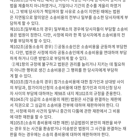
법을 제출하지 아니하였거나, 기일이나 기간의 준수를 게을리 하였거
나, 그 밖에 당사자가 책임져야 할 사유로 소송이 지연된 때에는 법원
은 지연됨으로 말미암은 소송비용의 전부나 일부를 승소한 당사자에게 부
담하게 할 수 있다.
제101조(일부패소의 경우) 일부패소의 경우에 당사자들이 부담할 소송비
용은 법원이 정한다. 다만, 사정에 따라 한 쪽 당사자에게 소송비용의 전
부를 부담하게 할 수 있다.
제102조(공동소송의 경우) ①공동소송인은 소송비용을 균등하게 부담한
다. 다만, 법원은 사정에 따라 공동소송인에게 소송비용을 연대하여 부담
하게 하거나 다른 방법으로 부담하게 할 수 있다.
②제1항의 규정에 불구하고 법원은 권리를 늘리거나 지키는 데 필요하
지 아니한 행위로 생긴 소송비용은 그 행위를 한 당사자에게 부담하
게 할 수 있다.
제103조(참가소송의 경우) 참가소송비용에 대한 참가인과 상대방 사이
의 부담과, 참가이의신청의 소송비용에 대한 참가인과 이의신청 당사
자 사이의 부담에 대하여는 제98조 내지 제102조의 규정을 준용한다.
제104조(각 심급의 소송비용의 재판) 법원은 사건을 완결하는 재판에
서 직권으로 그 심급의 소송비용 전부에 대하여 재판하여야 한다. 다
만, 사정에 따라 사건의 일부나 중간의 다툼에 관한 재판에서 그 비용
에 대한 재판을 할 수 있다.
제105조(소송의 총비용에 대한 재판) 상급법원이 본안의 재판을 바꾸
는 경우 또는 사건을 환송받거나 이송받은 법원이 그 사건을 완결하는 재
판을 하는 경우에는 소송의 총비용에 대하여 재판하여야 한다.