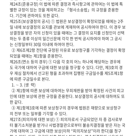
제24조(준용규정) 이 법에 따른 결정과 즉시항고에 관하여는 이 법에 특
별한 규정이 있는 것을 제외하고는 「형사소송법」의 규정을 준용한
다. 기간에 관하여도 또한 같다.
제25조(보상결정의 공시) ① 법원은 보상결정이 확정되었을 때에는 2주
일 내에 보상결정의 요지를 관보에 게재하여 공시하여야 한다. 이 경우 보
상결정을 받은 자의 신청이 있을 때에는 그 결정의 요지를 신청인이 선택
하는 두 종류 이상의 일간신문에 각각 한 번씩 공시하여야 하며 그 공시
는 신청일부터 30일 이내에 하여야 한다.
② 제6조제2항 전단에 규정된 이유로 보상청구를 기각하는 결정이 확정
되었을 때에는 제1항을 준용한다.
제26조(면소 등의 경우) ① 다음 각 호의 어느 하나에 해당하는 경우에
도 국가에 대하여 구금에 대한 보상을 청구할 수 있다. 다만, 제3호의 경
우 재심 절차에서 선고된 형을 초과하여 집행된 구금일수를 제5조제1항
에 따른 구금일수로 본다.
1. ∼ 3. (생 략)
② 제1항에 따른 보상에 대하여는 무죄재판을 받아 확정된 사건의 피고
인에 대한 보상에 관한 규정을 준용한다. 보상결정의 공시에 대하여도 또
한 같다.
③ 제1항제3호에 따른 보상청구의 경우에 법원은 재량으로 보상청구
의 전부 또는 일부를 기각할 수 있다.
제27조(피의자에 대한 보상) ① 피의자로서 구금되었던 자 중 검사로부
터 불기소처분을 받거나 사법경찰관으로부터 불송치결정을 받은 자는 국
가에 대하여 그 구금에 대한 보상(이하 “피의자보상”이라 한다)을 청구