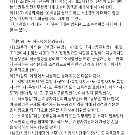
제115조(법원사무관등에 의한 계산) 제110조제1항의 신청이 있는 때에
는 법원은 법원사무관등에게 소송비용액을 계산하게 하여야 한다.
제116조(비용의 예납) ①비용을 필요로 하는 소송행위에 대하여 법원
은 당사자에게 그 비용을 미리 내게 할 수 있다.
②비용을 미리 내지 아니하는 때에는 법원은 그 소송행위를 하지 아니
할 수 있다.
「지방공무원 적극행정 운영규정」
제1조(목적) 이 영은 「행정기본법」 제4조 및 「지방공무원법」 제75
조의2에서 위임된 사항과 그 시행에 필요한 사항을 규정하여 지방자치단
체 공무원의 적극행정을 장려하고 소극행정을 예방·근절하는 등 주민에
게 봉사하는 공직문화를 조성함으로써 주민의 삶의 질 향상에 이바지함
을 목적으로 한다.
제2조(정의) 이 영에서 사용하는 용어의 뜻은 다음과 같다.
1. “지방자치단체”란 특별시·광역시·특별자치시·도·특별자치도(특별
시·광역시·특별자치시·도·특별자치도의 교육청을 포함한다. 이하 “시·
도”라 한다) 및 시·군·구(자치구를 말한다. 이하 같다)를 말한다.
2. “적극행정”이란 지방자치단체의 공무원(이하 “공무원”이라 한다)
이 불합리한 규제를 개선하는 등 공공의 이익을 위해 창의성과 전문성
을 바탕으로 적극적으로 업무를 처리하는 행위를 말한다.
3. “소극행정”이란 공무원이 부작위 또는 직무태만 등 소극적 업무행태
로 국민의 권익을 침해하거나 국가 또는 지방자치단체에 재정상 손실
을 발생하게 하는 행위를 말한다.
제4조(지방자치단체장의 책무) ① 지방자치단체의 장(시·도 교육감을 포