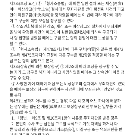
제2조(보상 요건) ① 「형사소송법」에 따른 일반 절차 또는 재심(再審)
이나 비상상고(非常上告) 절차에서 무죄재판을 받아 확정된 사건의 피고
인이 미결구금(未決拘禁)을 당하였을 때에는 이 법에 따라 국가에 대하
여 그 구금에 대한 보상을 청구할 수 있다.
② 상소권회복에 의한 상소, 재심 또는 비상상고의 절차에서 무죄재판
을 받아 확정된 사건의 피고인이 원판결(原判決)에 의하여 구금되거
나 형 집행을 받았을 때에는 구금 또는 형의 집행에 대한 보상을 청구
할 수 있다.
③ 「형사소송법」 제470조제3항에 따른 구치(拘置)와 같은 법 제473
조부터 제475조까지의 규정에 따른 구속은 제2항을 적용할 때에는 구
금 또는 형의 집행으로 본다.
제3조(상속인에 의한 보상청구) ① 제2조에 따라 보상을 청구할 수 있
는 자가 그 청구를 하지 아니하고 사망하였을 때에는 그 상속인이 이를 청
구할 수 있다.
② 사망한 자에 대하여 재심 또는 비상상고의 절차에서 무죄재판이 있었
을 때에는 보상의 청구에 관하여는 사망한 때에 무죄재판이 있었던 것으
로 본다.
제4조(보상하지 아니할 수 있는 경우) 다음 각 호의 어느 하나에 해당하
는 경우에는 법원은 재량(裁量)으로 보상청구의 전부 또는 일부를 기각
(棄却)할 수 있다.
1. 「형법」 제9조 및 제10조제1항의 사유로 무죄재판을 받은 경우
2. 본인이 수사 또는 심판을 그르칠 목적으로 거짓 자백을 하거나 다
른 유죄의 증거를 만듦으로써 기소(起訴), 미결구금 또는 유죄재판을 받
게 된 것으로 인정된 경우