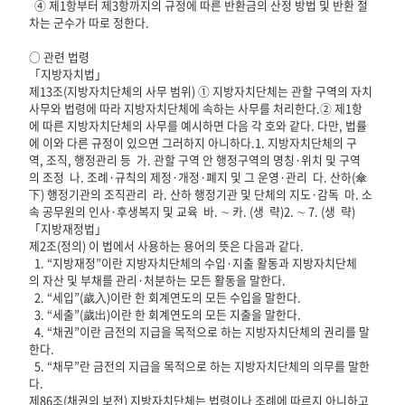
④ 제1항부터 제3항까지의 규정에 따른 반환금의 산정 방법 및 반환 절
차는 군수가 따로 정한다.
○ 관련 법령
「지방자치법」
제13조(지방자치단체의 사무 범위) ① 지방자치단체는 관할 구역의 자치
사무와 법령에 따라 지방자치단체에 속하는 사무를 처리한다.② 제1항
에 따른 지방자치단체의 사무를 예시하면 다음 각 호와 같다. 다만, 법률
에 이와 다른 규정이 있으면 그러하지 아니하다.1. 지방자치단체의 구
역, 조직, 행정관리 등 가. 관할 구역 안 행정구역의 명칭·위치 및 구역
의 조정 나. 조례·규칙의 제정·개정·폐지 및 그 운영·관리 다. 산하(傘
下) 행정기관의 조직관리 라. 산하 행정기관 및 단체의 지도·감독 마. 소
속 공무원의 인사·후생복지 및 교육 바. ∼ 카. (생 략)2. ∼ 7. (생 략)
「지방재정법」
제2조(정의) 이 법에서 사용하는 용어의 뜻은 다음과 같다.
1. “지방재정”이란 지방자치단체의 수입·지출 활동과 지방자치단체
의 자산 및 부채를 관리·처분하는 모든 활동을 말한다.
2. “세입”(歲入)이란 한 회계연도의 모든 수입을 말한다.
3. “세출”(歲出)이란 한 회계연도의 모든 지출을 말한다.
4. “채권”이란 금전의 지급을 목적으로 하는 지방자치단체의 권리를 말
한다.
5. “채무”란 금전의 지급을 목적으로 하는 지방자치단체의 의무를 말한
다.
제86조(채권의 보전) 지방자치단체는 법령이나 조례에 따르지 아니하고