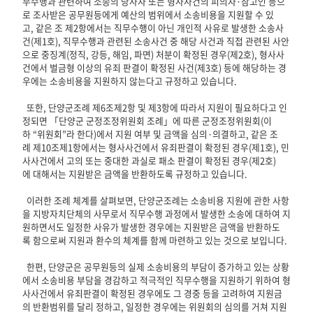
무수행과 관련하여 소송의 당사자 또는 형사사건의 피의자·참고인 등으
로 조사받은 공무원등에게 예산의 범위에서 소송비용을 지원할 수 있
고, 같은 조 제2항에서는 직무수행이 아닌 개인적 사유로 발생한 소송사
건(제1호), 직무수행과 관련된 소송사건 중 해당 사건과 직접 관련된 사안
으로 중징계(정직, 강등, 해임, 파면) 처분이 확정된 경우(제2호), 형사사
건에서 벌금형 이상의 유죄 판결이 확정된 사건(제3호) 등에 해당하는 경
우에는 소송비용을 지원하지 않는다고 규정하고 있습니다.
또한, 단양군조례 제6조제2항 및 제3항에 따라서 지원이 필요하다고 인
정되면 「단양군 군정조정위원회 조례」에 따른 군정조정위원회(이
하 “위원회”라 한다)에서 지원 여부 및 금액을 심의·의결하고, 같은 조
례 제10조제1항에서는 형사사건에서 유죄판결이 확정된 경우(제1호), 민
사사건에서 고의 또는 중대한 과실로 패소 판결이 확정된 경우(제2호)
에 대해서는 지원받은 금액을 반환하도록 규정하고 있습니다.
이러한 조례 체계를 살펴보면, 단양군조례는 소송비용 지원에 관한 사항
을 지방자치단체의 사무로서 직무수행 과정에서 발생한 소송에 대하여 지
원하면서도 일정한 사유가 발생한 경우에는 지원받은 금액을 반환하도
록 함으로써 지원과 환수의 체계를 함께 마련하고 있는 것으로 보입니다.
한편, 단양군은 공무원등의 실제 소송비용의 부담이 증가하고 있는 상황
에서 소송비용 부담을 경감하고 적극적인 직무수행을 지원하기 위하여 형
사사건에서 유죄판결이 확정된 경우에도 그 경중 등을 고려하여 지원금
의 반환범위를 달리 정하고, 일정한 경우에는 위원회의 심의를 거쳐 지원