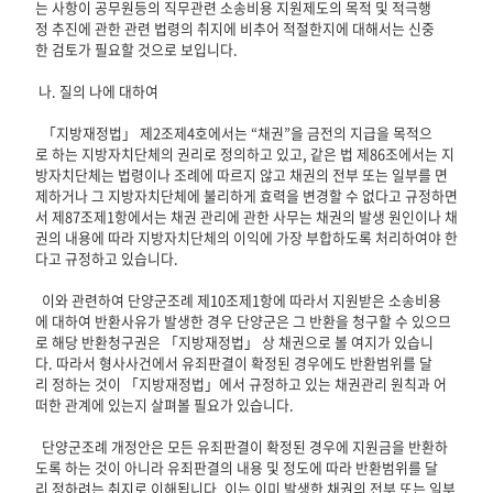
는 사항이 공무원등의 직무관련 소송비용 지원제도의 목적 및 적극행
정 추진에 관한 관련 법령의 취지에 비추어 적절한지에 대해서는 신중
한 검토가 필요할 것으로 보입니다.
나. 질의 나에 대하여
「지방재정법」 제2조제4호에서는 “채권”을 금전의 지급을 목적으
로 하는 지방자치단체의 권리로 정의하고 있고, 같은 법 제86조에서는 지
방자치단체는 법령이나 조례에 따르지 않고 채권의 전부 또는 일부를 면
제하거나 그 지방자치단체에 불리하게 효력을 변경할 수 없다고 규정하면
서 제87조제1항에서는 채권 관리에 관한 사무는 채권의 발생 원인이나 채
권의 내용에 따라 지방자치단체의 이익에 가장 부합하도록 처리하여야 한
다고 규정하고 있습니다.
이와 관련하여 단양군조례 제10조제1항에 따라서 지원받은 소송비용
에 대하여 반환사유가 발생한 경우 단양군은 그 반환을 청구할 수 있으므
로 해당 반환청구권은 「지방재정법」 상 채권으로 볼 여지가 있습니
다. 따라서 형사사건에서 유죄판결이 확정된 경우에도 반환범위를 달
리 정하는 것이 「지방재정법」에서 규정하고 있는 채권관리 원칙과 어
떠한 관계에 있는지 살펴볼 필요가 있습니다.
단양군조례 개정안은 모든 유죄판결이 확정된 경우에 지원금을 반환하
도록 하는 것이 아니라 유죄판결의 내용 및 정도에 따라 반환범위를 달
리 정하려는 취지로 이해됩니다. 이는 이미 발생한 채권의 전부 또는 일부