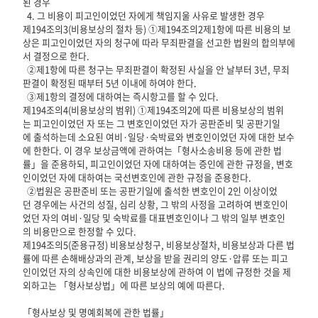
된 경우
4. 그 비용이 피고인이었던 자에게 책임지울 사유로 발생한 경우
제194조의3(비용보상의 절차 등) ①제194조의2제1항에 따른 비용의 보
상은 피고인이었던 자의 청구에 따라 무죄판결을 선고한 법원의 합의부에
서 결정으로 한다.
②제1항에 따른 청구는 무죄판결이 확정된 사실을 안 날부터 3년, 무죄
판결이 확정된 때부터 5년 이내에 하여야 한다.
③제1항의 결정에 대하여는 즉시항고를 할 수 있다.
제194조의4(비용보상의 범위) ①제194조의2에 따른 비용보상의 범위
는 피고인이었던 자 또는 그 변호인이었던 자가 공판준비 및 공판기일
에 출석하는데 소요된 여비·일당·숙박료와 변호인이었던 자에 대한 보수
에 한한다. 이 경우 보상금액에 관하여는「형사소송비용 등에 관한 법
률」을 준용하되, 피고인이었던 자에 대하여는 증인에 관한 규정을, 변호
인이었던 자에 대하여는 국선변호인에 관한 규정을 준용한다.
②법원은 공판준비 또는 공판기일에 출석한 변호인이 2인 이상이었
던 경우에는 사건의 성질, 심리 상황, 그 밖의 사정을 고려하여 변호인이
었던 자의 여비·일당 및 숙박료를 대표변호인이나 그 밖의 일부 변호인
의 비용만으로 한정할 수 있다.
제194조의5(준용규정) 비용보상청구, 비용보상절차, 비용보상과 다른 법
률에 따른 손해배상과의 관계, 보상을 받을 권리의 양도·압류 또는 피고
인이었던 자의 상속인에 대한 비용보상에 관하여 이 법에 규정한 것을 제
외하고는 「형사보상법」에 따른 보상의 예에 따른다.
「형사보상 및 명예회복에 관한 법률」