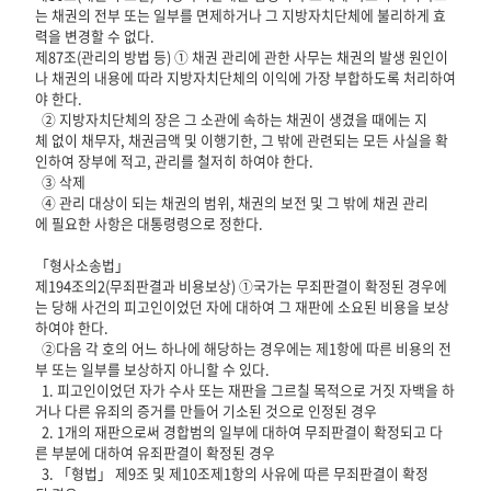
는 채권의 전부 또는 일부를 면제하거나 그 지방자치단체에 불리하게 효
력을 변경할 수 없다.
제87조(관리의 방법 등) ① 채권 관리에 관한 사무는 채권의 발생 원인이
나 채권의 내용에 따라 지방자치단체의 이익에 가장 부합하도록 처리하여
야 한다.
② 지방자치단체의 장은 그 소관에 속하는 채권이 생겼을 때에는 지
체 없이 채무자, 채권금액 및 이행기한, 그 밖에 관련되는 모든 사실을 확
인하여 장부에 적고, 관리를 철저히 하여야 한다.
③ 삭제
④ 관리 대상이 되는 채권의 범위, 채권의 보전 및 그 밖에 채권 관리
에 필요한 사항은 대통령령으로 정한다.
「형사소송법」
제194조의2(무죄판결과 비용보상) ①국가는 무죄판결이 확정된 경우에
는 당해 사건의 피고인이었던 자에 대하여 그 재판에 소요된 비용을 보상
하여야 한다.
②다음 각 호의 어느 하나에 해당하는 경우에는 제1항에 따른 비용의 전
부 또는 일부를 보상하지 아니할 수 있다.
1. 피고인이었던 자가 수사 또는 재판을 그르칠 목적으로 거짓 자백을 하
거나 다른 유죄의 증거를 만들어 기소된 것으로 인정된 경우
2. 1개의 재판으로써 경합범의 일부에 대하여 무죄판결이 확정되고 다
른 부분에 대하여 유죄판결이 확정된 경우
3. 「형법」 제9조 및 제10조제1항의 사유에 따른 무죄판결이 확정