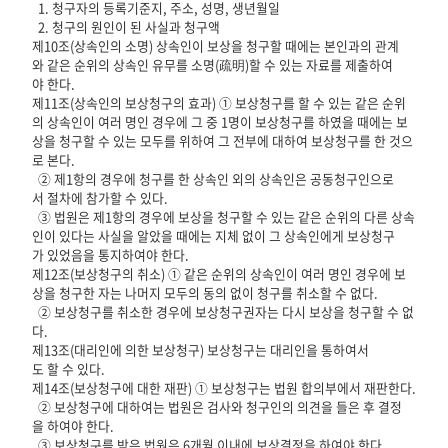
1. 청구자의 등록기준지, 주소, 성명, 생년월일
2. 청구의 원인이 된 사실과 청구액
제10조(상속인의 소명) 상속인이 보상을 청구할 때에는 본인과의 관계
와 같은 순위의 상속인 유무를 소명(疏明)할 수 있는 자료를 제출하여
야 한다.
제11조(상속인의 보상청구의 효과) ① 보상청구를 할 수 있는 같은 순위
의 상속인이 여러 명인 경우에 그 중 1명이 보상청구를 하였을 때에는 보
상을 청구할 수 있는 모두를 위하여 그 전부에 대하여 보상청구를 한 것으
로 본다.
② 제1항의 경우에 청구를 한 상속인 외의 상속인은 공동청구인으로
서 절차에 참가할 수 있다.
③ 법원은 제1항의 경우에 보상을 청구할 수 있는 같은 순위의 다른 상속
인이 있다는 사실을 알았을 때에는 지체 없이 그 상속인에게 보상청구
가 있었음을 통지하여야 한다.
제12조(보상청구의 취소) ① 같은 순위의 상속인이 여러 명인 경우에 보
상을 청구한 자는 나머지 모두의 동의 없이 청구를 취소할 수 없다.
② 보상청구를 취소한 경우에 보상청구권자는 다시 보상을 청구할 수 없
다.
제13조(대리인에 의한 보상청구) 보상청구는 대리인을 통하여서
도 할 수 있다.
제14조(보상청구에 대한 재판) ① 보상청구는 법원 합의부에서 재판한다.
② 보상청구에 대하여는 법원은 검사와 청구인의 의견을 들은 후 결정
을 하여야 한다.
③ 보상청구를 받은 법원은 6개월 이내에 보상결정을 하여야 한다.