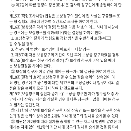
④ 제2항에 따른 결정의 정본(正本)은 검사와 청구인에게 송달하여야 한
다.
제15조(직권조사사항) 법원은 보상청구의 원인이 된 사실인 구금일수 또
는 형 집행의 내용에 관하여 직권으로 조사를 하여야 한다.
제16조(보상청구 각하의 결정) 법원은 다음 각 호의 어느 하나에 해당하
는 경우에는 보상청구를 각하(却下)하는 결정을 하여야 한다.
1. 보상청구의 절차가 법령으로 정한 방식을 위반하여 보정(補正)
할 수 없을 경우
2. 청구인이 법원의 보정명령에 따르지 아니할 경우
3. 제8조에 따른 보상청구의 기간이 지난 후에 보상을 청구하였을 경우
제17조(보상 또는 청구기각의 결정) ① 보상의 청구가 이유 있을 때에
는 보상결정을 하여야 한다.
② 보상의 청구가 이유 없을 때에는 청구기각의 결정을 하여야 한다.
제18조(결정의 효과) 보상청구를 할 수 있는 같은 순위의 상속인이 여
러 명인 경우에 그 중 1명에 대한 제17조의 보상결정이나 청구기각의 결
정은 같은 순위자 모두에 대하여 한 것으로 본다.
제19조(보상청구의 중단과 승계) ① 보상을 청구한 자가 청구절차 중 사
망하거나 상속인 자격을 상실한 경우에 다른 청구인이 없을 때에는 청구
의 절차는 중단된다.
② 제1항의 경우에 보상을 청구한 자의 상속인 또는 보상을 청구한 상속
인과 같은 순위의 상속인은 2개월 이내에 청구의 절차를 승계할 수 있다.
③ 법원은 제2항에 따라 절차를 승계할 수 있는 자로서 법원에 알려진 자
에게는 지체 없이 제2항의 기간 내에 청구의 절차를 승계할 것을 통지하