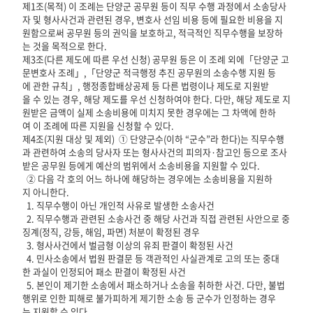
제1조(목적) 이 조례는 단양군 공무원 등이 직무 수행 과정에서 소송당사
자 및 형사사건과 관련된 경우, 변호사 선임 비용 등에 필요한 비용을 지
원함으로써 공무원 등의 권익을 보호하고, 적극적인 직무수행을 보장하
는 것을 목적으로 한다.
제3조(다른 제도에 따른 우선 신청) 공무원 등은 이 조례 외에「단양군 고
문변호사 조례」,「단양군 적극행정 추진 공무원의 소송수행 지원 등
에 관한 규칙」, 행정종합배상공제 등 다른 법령이나 제도로 지원받
을 수 있는 경우, 해당 제도를 우선 신청하여야 한다. 다만, 해당 제도로 지
원받은 금액이 실제 소송비용에 미치지 못한 경우에는 그 차액에 한하
여 이 조례에 따른 지원을 신청할 수 있다.
제4조(지원 대상 및 제외) ① 단양군수(이하 “군수”라 한다)는 직무수행
과 관련하여 소송의 당사자 또는 형사사건의 피의자·참고인 등으로 조사
받은 공무원 등에게 예산의 범위에서 소송비용을 지원할 수 있다.
② 다음 각 호의 어느 하나에 해당하는 경우에는 소송비용을 지원하
지 아니한다.
1. 직무수행이 아닌 개인적 사유로 발생한 소송사건
2. 직무수행과 관련된 소송사건 중 해당 사건과 직접 관련된 사안으로 중
징계(정직, 강등, 해임, 파면) 처분이 확정된 경우
3. 형사사건에서 벌금형 이상의 유죄 판결이 확정된 사건
4. 민사소송에서 법원 판결문 등 객관적인 사실관계로 고의 또는 중대
한 과실이 인정되어 패소 판결이 확정된 사건
5. 본인이 제기한 소송에서 패소하거나 소송을 취하한 사건. 다만, 불법
행위로 인한 피해로 불가피하게 제기한 소송 등 군수가 인정하는 경우
는 지원할 수 있다.