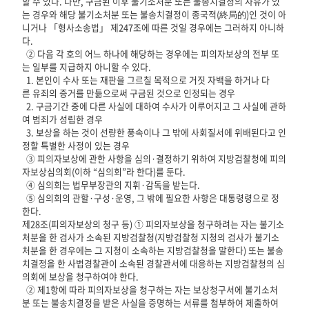
할 수 있다. 다만, 구금된 이후 불기소처분 또는 불송치결정의 사유가 있
는 경우와 해당 불기소처분 또는 불송치결정이 종국적(終局的)인 것이 아
니거나 「형사소송법」 제247조에 따른 것일 경우에는 그러하지 아니하
다.
② 다음 각 호의 어느 하나에 해당하는 경우에는 피의자보상의 전부 또
는 일부를 지급하지 아니할 수 있다.
1. 본인이 수사 또는 재판을 그르칠 목적으로 거짓 자백을 하거나 다
른 유죄의 증거를 만듦으로써 구금된 것으로 인정되는 경우
2. 구금기간 중에 다른 사실에 대하여 수사가 이루어지고 그 사실에 관하
여 범죄가 성립한 경우
3. 보상을 하는 것이 선량한 풍속이나 그 밖에 사회질서에 위배된다고 인
정할 특별한 사정이 있는 경우
③ 피의자보상에 관한 사항을 심의·결정하기 위하여 지방검찰청에 피의
자보상심의회(이하 “심의회”라 한다)를 둔다.
④ 심의회는 법무부장관의 지휘·감독을 받는다.
⑤ 심의회의 관할·구성·운영, 그 밖에 필요한 사항은 대통령령으로 정
한다.
제28조(피의자보상의 청구 등) ① 피의자보상을 청구하려는 자는 불기소
처분을 한 검사가 소속된 지방검찰청(지방검찰청 지청의 검사가 불기소
처분을 한 경우에는 그 지청이 소속하는 지방검찰청을 말한다) 또는 불송
치결정을 한 사법경찰관이 소속된 경찰관서에 대응하는 지방검찰청의 심
의회에 보상을 청구하여야 한다.
② 제1항에 따라 피의자보상을 청구하는 자는 보상청구서에 불기소처
분 또는 불송치결정을 받은 사실을 증명하는 서류를 첨부하여 제출하여