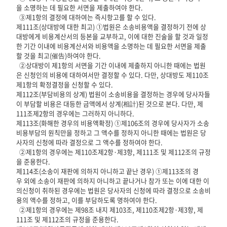
을 소명하는 데 필요한 서면을 제출하여야 한다.
③제1항의 결정에 대하여는 즉시항고를 할 수 있다.
제111조(상대방에 대한 최고) ①법원은 소송비용액을 결정하기 전에 상
대방에게 비용계산서의 등본을 교부하고, 이에 대한 진술을 할 것과 일정
한 기간 이내에 비용계산서와 비용액을 소명하는 데 필요한 서면을 제출
할 것을 최고(催告)하여야 한다.
②상대방이 제1항의 서면을 기간 이내에 제출하지 아니한 때에는 법원
은 신청인의 비용에 대하여서만 결정할 수 있다. 다만, 상대방도 제110조
제1항의 확정결정을 신청할 수 있다.
제112조(부담비용의 상계) 법원이 소송비용을 결정하는 경우에 당사자들
이 부담할 비용은 대등한 금액에서 상계(相計)된 것으로 본다. 다만, 제
111조제2항의 경우에는 그러하지 아니하다.
제113조(화해한 경우의 비용액확정) ①제106조의 경우에 당사자가 소송
비용부담의 원칙만을 정하고 그 액수를 정하지 아니한 때에는 법원은 당
사자의 신청에 따라 결정으로 그 액수를 정하여야 한다.
②제1항의 경우에는 제110조제2항·제3항, 제111조 및 제112조의 규정
을 준용한다.
제114조(소송이 재판에 의하지 아니하고 끝난 경우) ①제113조의 경
우 외에 소송이 재판에 의하지 아니하고 끝나거나 참가 또는 이에 대한 이
의신청이 취하된 경우에는 법원은 당사자의 신청에 따라 결정으로 소송비
용의 액수를 정하고, 이를 부담하도록 명하여야 한다.
②제1항의 경우에는 제98조 내지 제103조, 제110조제2항·제3항, 제
111조 및 제112조의 규정을 준용한다.