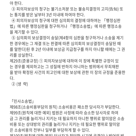
야 한다.
③ 피의자보상의 청구는 불기소처분 또는 불송치결정의 고지(告知) 또
는 통지를 받은 날부터 3년 이내에 하여야 한다.
④ 피의자보상의 청구에 대한 심의회의 결정에 대하여는 「행정심판
법」에 따른 행정심판을 청구하거나 「행정소송법」에 따른 행정소송
을 제기할 수 있다.
⑤ 심의회의 보상결정이 송달(제4항의 심판을 청구하거나 소송을 제기
한 경우에는 그 재결 또는 판결에 따른 심의회의 보상결정이 송달된 때
를 말한다)된 후 2년 이내에 보상금 지급청구를 하지 아니할 때에는 그 권
리를 상실한다.
제29조(준용규정) ① 피의자보상에 대하여 이 장에 특별한 규정이 있
는 경우를 제외하고는 그 성질에 반하지 아니하는 범위에서 무죄재판
을 받아 확정된 사건의 피고인에 대한 보상에 관한 이 장의 규정을 준용한
다.
② (생 략)
「민사소송법」
제98조(소송비용부담의 원칙) 소송비용은 패소한 당사자가 부담한다.
제99조(원칙에 대한 예외) 법원은 사정에 따라 승소한 당사자로 하여
금 그 권리를 늘리거나 지키는 데 필요하지 아니한 행위로 말미암은 소송
비용 또는 상대방의 권리를 늘리거나 지키는 데 필요한 행위로 말미암
은 소송비용의 전부나 일부를 부담하게 할 수 있다.
제100조(원칙에 대한 예외) 당사자가 적당한 시기에 공격이나 방어의 방