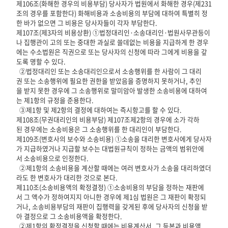
제106조(화해한 경우의 비용부담) 당사자가 법원에서 화해한 경우(제231
조의 경우를 포함한다) 화해비용과 소송비용의 부담에 대하여 특별히 정
한 바가 없으면 그 비용은 당사자들이 각자 부담한다.
제107조(제3자의 비용상환) ①법정대리인·소송대리인·법원사무관등이
나 집행관이 고의 또는 중대한 과실로 쓸데없는 비용을 지급하게 한 경우
에는 수소법원은 직권으로 또는 당사자의 신청에 따라 그에게 비용을 갚
도록 명할 수 있다.
②법정대리인 또는 소송대리인으로서 소송행위를 한 사람이 그 대리
권 또는 소송행위에 필요한 권한을 받았음을 증명하지 못하거나, 추인
을 받지 못한 경우에 그 소송행위로 말미암아 발생한 소송비용에 대하여
는 제1항의 규정을 준용한다.
③제1항 및 제2항의 결정에 대하여는 즉시항고를 할 수 있다.
제108조(무권대리인의 비용부담) 제107조제2항의 경우에 소가 각하
된 경우에는 소송비용은 그 소송행위를 한 대리인이 부담한다.
제109조(변호사의 보수와 소송비용) ①소송을 대리한 변호사에게 당사자
가 지급하였거나 지급할 보수는 대법원규칙이 정하는 금액의 범위안에
서 소송비용으로 인정한다.
②제1항의 소송비용을 계산할 때에는 여러 변호사가 소송을 대리하였더
라도 한 변호사가 대리한 것으로 본다.
제110조(소송비용액의 확정결정) ①소송비용의 부담을 정하는 재판에
서 그 액수가 정하여지지 아니한 경우에 제1심 법원은 그 재판이 확정되
거나, 소송비용부담의 재판이 집행력을 갖게된 후에 당사자의 신청을 받
아 결정으로 그 소송비용액을 확정한다.
②제1항의 확정결정을 신청할 때에는 비용계산서, 그 등본과 비용액