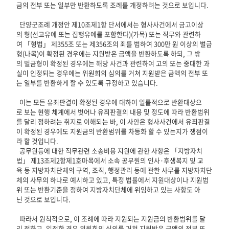
금의 전부 또는 일부만 반환하도록 조례를 개정하려는 것으로 보입니다.
단양군조례 개정안 제10조제1항 단서에서는 형사사건에서 금고이상
의 형(선고유예 또는 집행유예를 포함한다)(가목) 또는 직무와 관련하
여 「형법」 제355조 또는 제356조의 죄를 범하여 300만 원 이상의 벌금
형(나목)이 확정된 경우에는 지원받은 금액을 반환하도록 하되, 그 밖
의 벌금형이 확정된 경우에는 해당 사건과 관련하여 고의 또는 중대한 과
실이 인정되는 경우에는 위원회의 심의를 거쳐 지원받은 금액의 전부 또
는 일부를 반환하게 할 수 있도록 규정하고 있습니다.
이는 모든 유죄판결이 확정된 경우에 대하여 일률적으로 반환대상으
로 보는 현행 체계에서 벗어나 유죄판결의 내용 및 정도에 따라 반환범위
를 달리 정하려는 취지로 이해되는 바, 이 사안은 형사사건에서 유죄판결
이 확정된 경우에도 지원금의 반환범위를 차등화 할 수 있는지가 쟁점이
라 할 것입니다.
공무원등에 대한 직무관련 소송비용 지원에 관한 사항은 「지방자치
법」 제13조제2항제1호마목에서 소속 공무원의 인사·후생복지 및 교
육 등 지방자치단체의 구역, 조직, 행정관리 등에 관한 사무를 지방자치단
체의 사무의 하나로 예시하고 있고, 특정 법률에서 지원대상이나 지원범
위 또는 반환기준을 정하여 지방자치단체에 위임하고 있는 사항도 아
닌 것으로 보입니다.
따라서 원칙적으로, 이 조례에 따라 지원되는 지원금의 반환범위를 달
리 정하고, 일정한 경우 위원회의 심의를 거쳐 지원받은 금액의 전부 또