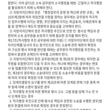
함한다. 이하 같다)은 소속 공무원의 소극행정을 예방·근절하고 적극행정
을 활성화하기 위해 노력해야 한다.
② 지방자치단체의 장은 「행정업무의 운영 및 혁신에 관한 규정」 제
10조제2항에 따라 위임전결 사항을 정하는 경우에는 공무원의 적극적
인 업무수행에 미치는 영향, 주민생활에 미치는 파급효과, 이해관계의 충
돌 등 정책이나 제도의 영향력과 중요성을 고려해야 한다.
③ 지방자치단체의 장은 적극행정 추진으로 인한 민·형사상 책임과 관
련하여 소속 공무원을 보호하기 위해 필요한 조치를 해야 한다.
제17조(적극행정 추진 공무원에 대한 지원) ① 지방자치단체의 장은 지방
자치단체를 당사자 또는 참가인으로 하는 소송에 관한 재판이 확정되
어 구상권 행사 여부를 판단할 때에는 공무원이 적극행정을 추진하는 과
정에서 발생한 손해인지 여부를 고려해야 한다.
② 지방자치단체의 장은 공무원(제2호 및 제3호의 경우에는 퇴직한 공
무원을 포함한다)이 다음 각 호의 어느 하나에 해당하는 경우에는 변호
사 등 법률전문가의 도움을 받을 수 있도록 필요한 지원을 해야 한다. 다
만, 제3호의 경우에는 소송대리인 선임 등 소송수행 비용을 법원의 판결
에 따라 무죄로 확정된 이후 지원해야 한다.
1. 징계의결등의 요구를 받아 제16조에 따른 징계등 면제 기준 충족 여
부 등에 대해 소명이 필요한 경우
2. 적극행정 추진에 따른 행위로 형사 고소·고발 등을 당해 기소 전 수
사 단계에 있는 경우
3. 적극행정 추진으로 인해 형사상 책임과 관련된 소송을 수행한 경우(법
원의 판결에 따라 무죄로 확정된 경우로 한정한다)