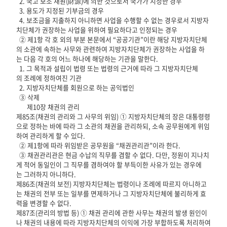
2. 국고 보조 재원(財源)에 의한 것으로서 국가가 지정한 경우
3. 용도가 지정된 기부금의 경우
4. 보조금을 지출하지 아니하면 사업을 수행할 수 없는 경우로서 지방자
치단체가 권장하는 사업을 위하여 필요하다고 인정되는 경우
② 제1항 각 호 외의 부분 본문에서 “공공기관”이란 해당 지방자치단체
의 소관에 속하는 사무와 관련하여 지방자치단체가 권장하는 사업을 하
는 다음 각 호의 어느 하나에 해당하는 기관을 말한다.
1. 그 목적과 설립이 법령 또는 법령의 근거에 따라 그 지방자치단체
의 조례에 정하여진 기관
2. 지방자치단체를 회원으로 하는 공익법인
③ 삭제
제10장 채권의 관리
제85조(채권의 관리와 그 사무의 위임) ① 지방자치단체의 장은 대통령령
으로 정하는 바에 따라 그 소관의 채권을 관리하되, 소속 공무원에게 위임
하여 관리하게 할 수 있다.
② 제1항에 따라 위임받은 공무원을 “채권관리관”이라 한다.
③ 채권관리관은 현금 수납의 직무를 겸할 수 없다. 다만, 정원이 지나치
게 적어 동일인이 그 직무를 겸하여야 할 부득이한 사유가 있는 경우에
는 그러하지 아니하다.
제86조(채권의 보전) 지방자치단체는 법령이나 조례에 따르지 아니하고
는 채권의 전부 또는 일부를 면제하거나 그 지방자치단체에 불리하게 효
력을 변경할 수 없다.
제87조(관리의 방법 등) ① 채권 관리에 관한 사무는 채권의 발생 원인이
나 채권의 내용에 따라 지방자치단체의 이익에 가장 부합하도록 처리하여