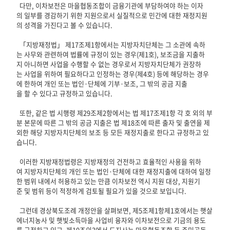
다만, 이차보전은 마을협동조합이 금융기관에 부담하여야 하는 이자
의 일부를 경감하기 위한 지원으로서 실질적으로 민간에 대한 재정지원
의 성격을 가진다고 볼 수 있습니다.
「지방재정법」 제17조제1항에서는 지방자치단체는 그 소관에 속하
는 사무와 관련하여 법률에 규정이 있는 경우(제1호), 보조금을 지출하
지 아니하면 사업을 수행할 수 없는 경우로서 지방자치단체가 권장하
는 사업을 위하여 필요하다고 인정하는 경우(제4호) 등에 해당하는 경우
에 한하여 개인 또는 법인·단체에 기부·보조, 그 밖의 공금 지출
을 할 수 있다고 규정하고 있습니다.
또한, 같은 법 시행령 제29조제2항에서는 법 제17조제1항 각 호 외의 부
분 본문에 따른 그 밖의 공금 지출은 법 제18조에 따른 출자 및 출연을 제
외한 해당 지방자치단체의 보조 등 모든 재정지출로 한다고 규정하고 있
습니다.
이러한 지방재정법령은 지방재정의 건전하고 효율적인 사용을 위하
여 지방자치단체의 개인 또는 법인·단체에 대한 재정지출에 대하여 일정
한 범위 내에서 허용하고 있는 만큼 이차보전 역시 지원 대상, 지원기
준 및 범위 등이 적정하게 검토될 필요가 있을 것으로 보입니다.
그런데 경상북도조례 개정안을 살펴보면, 제5조제1항제1호에서는 햇살
에너지농사 및 햇빛소득마을 사업비 융자와 이차보전으로 기금의 용도
를 규정하고 있고, 제10조의3에서 도지사는 마을협동조합 등 주민공동