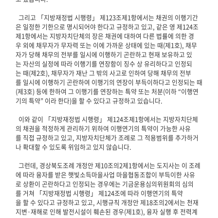
그리고 「지방재정법 시행령」 제123조제1항에서는 채권의 이행기간
은 일정한 기한으로 명시되어야 한다고 규정하고 있고, 같은 영 제124조
제1항에서는 지방자치단체의 장은 채권에 대하여 다른 법률에 의한 경
우 외에 채무자가 무자력 또는 이에 가까운 상태에 있는 때(제1호), 채무
자가 당해 채무의 전부를 일시에 이행하기 곤란하고 현재 보유하고 있
는 자산의 실정에 따라 이행기를 연장함이 징수 상 유리하다고 인정되
는 때(제2호), 채무자가 재난 그 밖의 사고로 인하여 당해 채무의 전부
를 일시에 이행하기 곤란하여 이행기의 연장이 부득이하다고 인정되는 때
(제3호) 등에 한하여 그 이행기를 연장하는 특약 또는 처분(이하 “이행연
기의 특약” 이라 한다)을 할 수 있다고 규정하고 있습니다.
이와 같이 「지방재정법 시행령」 제124조제1항에서는 지방자치단체
의 채권을 적정하게 관리하기 위하여 이행연기의 특약이 가능한 사유
를 직접 규정하고 있고, 지방자치단체가 조례로 그 적용범위를 추가하거
나 확대할 수 있도록 위임하고 있지 않습니다.
그런데, 경상북도조례 개정안 제10조의2제1항에서는 도지사는 이 조례
에 따라 융자를 받은 햇빛소득마을사업 마을협동조합이 부득이한 사유
로 상환이 곤란하다고 인정되는 경우에는 기금운용심의위원회의 심의
를 거쳐 「지방재정법 시행령」 제124조에 따라 이행연기의 특약
을 할 수 있다고 규정하고 있고, 시행규칙 개정안 제18조의2에서는 천재
지변·재해로 인해 발전시설이 훼손된 경우(제1호), 융자 실행 후 전력계