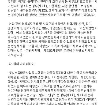
통 제한, 장기간 출력제어, 전력거래 조건 변동 등 외부요인으로 발전수익
이 현저히 감소하는 경우(제2호), 조합 해산, 사업 중단 등으로 정상적
인 상환이 불가능한 경우(제3호), 그 밖에 도지사가 불가피하다고 인정하
는 경우(제4호)를 상환이 곤란한 사유로 구체적으로 규정하고 있습니다.
이와 같이 경상북도조례 및 시행규칙 개정안은 전력계통 제한, 장기
간 출력제어, 전력거래 조건 변동, 마을협동조합 해산 등 「지방재정법 시
행령」에서 정하고 있지 않는 사유를 이행연기의 특약이 가능한 경우
로 규정하고 있습니다. 이는 상위법령에서 이행연기의 특약 사유를 한정
하여 규정하면서 그 밖의 사항을 조례로 정할 수 있도록 위임하고 있지 않
는 법령체계를 고려할 때, 이행연기의 특약 사유를 조례로 추가적으로 인
정하는 것은 「지방자치법」 제28조제1항의 본문에 위배될 소지가 있
어 보입니다.
다. 질의 나에 대하여
햇빛소득마을사업을 시행하는 마을협동조합에 대한 기금 융자채권의 면
제에 관한 사항을 살펴보겠습니다. 「지방재정법 시행령」 제130조제1
항에서는 지방자치단체의 장은 채무자가 무자력하거나 이에 가까운 상태
에 있다는 이유로 이행연기의 특약을 한 채권으로서 당초의 이행기부
터 10년을 경과한 후에도 채무자가 무자력하거나 이에 가까운 상태에 있
고 이행할 수 있는 가망이 없다고 인정되는 경우(제1호), 제1호에 준하
는 경우로서 해당 지방자치단체의 조례로 정하는 경우(제2호)에 이행연기
의 특약을 한 채권과 이에 관한 연체금 및 이자를 면제할 수 있다고 규정하