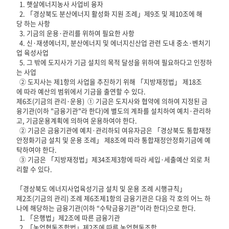
1. 햇살에너지농사 사업비 융자
2. 「경상북도 분산에너지 활성화 지원 조례」제9조 및 제10조에 해
당 하는 사항
3. 기금의 운용·관리를 위하여 필요한 사항
4. 신·재생에너지, 분산에너지 및 에너지신산업 관련 도내 중소·벤처기
업 육성사업
5. 그 밖에 도지사가 기금 설치의 목적 달성을 위하여 필요하다고 인정하
는 사업
② 도지사는 제1항의 사업을 추진하기 위해 「지방재정법」 제18조
에 따라 예산의 범위에서 기금을 출연할 수 있다.
제6조(기금의 관리·운용) ① 기금은 도지사와 협약에 의하여 지정된 금
융기관(이하 "금융기관"라 한다)에 별도의 계좌를 설치하여 예치·관리하
고, 기금운용계획에 의하여 운용하여야 한다.
② 기금은 금융기관에 예치·관리하되 여유자금은 「경상북도 통합재정
안정화기금 설치 및 운용 조례」 제8조에 따라 통합재정안정화기금에 예
탁하여야 한다.
③ 기금은 「지방재정법」제34조제3항에 따라 세입·세출예산 외로 처
리할 수 있다.
「경상북도 에너지사업육성기금 설치 및 운용 조례 시행규칙」
제2조(기금의 관리) 조례 제6조제1항의 금융기관은 다음 각 호의 어느 하
나에 해당하는 금융기관(이하 “수탁금융기관”이라 한다)으로 한다.
1. 「은행법」제2조에 따른 금융기관
2. 「농업협동조합법」제2조에 따른 농업협동조합