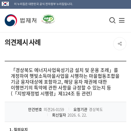
이 누리집은 대한민국 공식 전자정부 누리집입니다.
법
모
전
제
바
체
일
메
처
의견제시 사례
SNS
검
뉴
로
공
색
열
고
창
기
유
「경상북도 에너지사업육성기금 설치 및 운용 조례」를
개정하여 햇빛소득마을사업을 시행하는 마을협동조합을
열
기금 융자대상에 포함하고, 해당 융자 채권에 대한
열
기
이행연기의 특약에 관한 사항을 규정할 수 있는지 등
(「지방재정법 시행령」제124조 등 관련)
기
안건번호
의견26-0159
요청기관
경상북도
회신일자
2026. 6. 22.
1. 질의요지