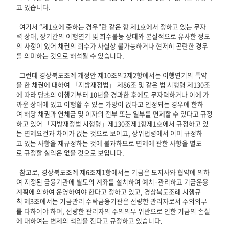
고 있습니다.
여기서 “제1호에 준하는 경우”란 같은 항 제1호에서 정하고 있는 무자
력 상태, 장기간의 이행연기 및 회수불능 상태와 본질적으로 유사한 정도
의 사정이 있어 채권의 회수가 사실상 불가능하거나 현저히 곤란한 경우
를 의미하는 것으로 해석될 수 있습니다.
그런데 경상북도조례 개정안 제10조의2제2항에서는 이행연기의 특약
을 한 채권에 대하여 「지방재정법」 제86조 및 같은 법 시행령 제130조
에 따라 당초의 이행기부터 10년을 경과한 후에도 무자력하거나 이에 가
까운 상태에 있고 이행할 수 있는 가망이 없다고 인정되는 경우에 한하
여 해당 채권과 연체금 및 이자의 전부 또는 일부를 면제할 수 있다고 규정
하고 있어 「지방재정법 시행령」제130조제1항제1호에서 규정하고 있
는 면제요건과 차이가 없는 것으로 보이고, 상위법령에서 이미 규정하
고 있는 사항을 재규정하는 것에 불과하므로 면제에 관한 사항을 별도
로 규정할 실익은 없을 것으로 보입니다.
참고로, 경상북도조례 제6조제1항에서는 기금은 도지사와 협약에 의하
여 지정된 금융기관에 별도의 계좌를 설치하여 예치·관리하고 기금운용
계획에 의하여 운영하여야 한다고 정하고 있고, 경상북도조례 시행규
칙 제3조에서는 기금관리 수탁금융기관은 선량한 관리자로서 주의의무
를 다하여야 하며, 선량한 관리자의 주의의무 위반으로 인한 기금의 손실
에 대하여는 변제의 책임을 진다고 규정하고 있습니다.