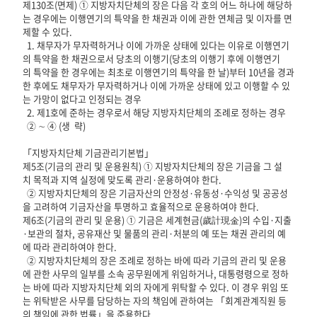
제130조(면제) ① 지방자치단체의 장은 다음 각 호의 어느 하나에 해당하
는 경우에는 이행연기의 특약을 한 채권과 이에 관한 연체금 및 이자를 면
제할 수 있다.
1. 채무자가 무자력하거나 이에 가까운 상태에 있다는 이유로 이행연기
의 특약을 한 채권으로서 당초의 이행기(당초의 이행기 후에 이행연기
의 특약을 한 경우에는 최초로 이행연기의 특약을 한 날)부터 10년을 경과
한 후에도 채무자가 무자력하거나 이에 가까운 상태에 있고 이행할 수 있
는 가망이 없다고 인정되는 경우
2. 제1호에 준하는 경우로서 해당 지방자치단체의 조례로 정하는 경우
② ∼ ④ (생 략)
「지방자치단체 기금관리기본법」
제5조(기금의 관리 및 운용원칙) ① 지방자치단체의 장은 기금을 그 설
치 목적과 지역 실정에 맞도록 관리·운용하여야 한다.
② 지방자치단체의 장은 기금자산의 안정성·유동성·수익성 및 공공성
을 고려하여 기금자산을 투명하고 효율적으로 운용하여야 한다.
제6조(기금의 관리 및 운용) ① 기금은 세계현금(歲計現金)의 수입·지출
·보관의 절차, 공유재산 및 물품의 관리·처분의 예 또는 채권 관리의 예
에 따라 관리하여야 한다.
② 지방자치단체의 장은 조례로 정하는 바에 따라 기금의 관리 및 운용
에 관한 사무의 일부를 소속 공무원에게 위임하거나, 대통령령으로 정하
는 바에 따라 지방자치단체 외의 자에게 위탁할 수 있다. 이 경우 위임 또
는 위탁받은 사무를 담당하는 자의 책임에 관하여는 「회계관계직원 등
의 책임에 관한 법률」을 준용한다.