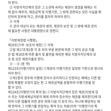
야 한다.
② 지방자치단체의 장은 그 소관에 속하는 채권이 생겼을 때에는 지
체 없이 채무자, 채권금액 및 이행기한, 그 밖에 관련되는 모든 사실을 확
인하여 장부에 적고, 관리를 철저히 하여야 한다.
③ 삭제
④ 관리 대상이 되는 채권의 범위, 채권의 보전 및 그 밖에 채권 관리
에 필요한 사항은 대통령령으로 정한다.
「지방재정법 시행령」
제29조(기부·보조의 제한) ① 삭제
②법 제17조제1항 각 호 외의 부분 본문에 따른 그 밖의 공금 지출
은 법 제18조에 따른 출자 및 출연을 제외한 해당 지방자치단체의 보
조 등 모든 재정지출로 한다.
③ ∼ ⑤ (생 략)
제123조(이행기한의 설정) ①채권의 이행기한은 일정한 기한으로 명시되
어야 한다.
②제1항의 경우에 이행에 있어서 유리하다고 인정되는 때에는 다른 법
령에 특별한 규정이 없는 한 그 채권금액을 분할하여 이행기한을 정
할 수 있다.
제124조(이행연기의 특약 등) ①지방자치단체의 장은 채권(지방세 징
수 또는 지방세체납처분의 예에 의하여 징수하는 채권을 제외한다)에 대
하여 다른 법률에 의한 경우 외에 다음 각 호의 어느 하나에 해당하는 때
에 한하여 그 이행기를 연장하는 특약 또는 처분(이하 “이행연기의 특
약”이라 한다)을 할 수 있다. 이 경우 당해 채권의 금액을 분할하여 이행기