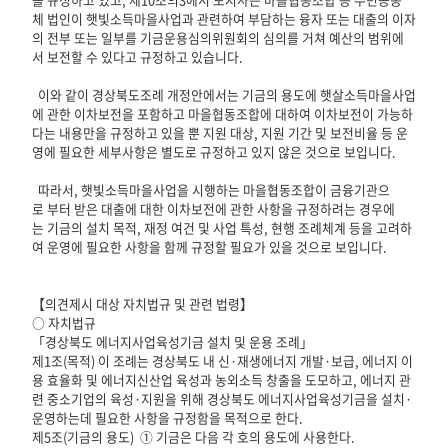
체 법인이 햇빛소득마을사업과 관련하여 부담하는 융자 또는 대출의 이자
의 전부 또는 일부를 기금운용심의위원회의 심의를 거쳐 예산의 범위에
서 보전할 수 있다고 규정하고 있습니다.
이와 같이 경상북도조례 개정안에서는 기금의 용도에 햇살소득마을사업
에 관한 이차보전을 포함하고 마을협동조합에 대하여 이차보전이 가능하
다는 내용만을 규정하고 있을 뿐 지원 대상, 지원 기간 및 보전비율 등 운
영에 필요한 세부사항은 별도로 규정하고 있지 않은 것으로 보입니다.
따라서, 햇빛소득마을사업을 시행하는 마을협동조합이 금융기관으
로 부터 받은 대출에 대한 이차보전에 관한 사항을 규정하려는 경우에
는 기금의 설치 목적, 재정 여건 및 사업 특성, 현행 조례체계 등을 고려하
여 운영에 필요한 사항을 함께 규정할 필요가 있을 것으로 보입니다.
【의견제시 대상 자치법규 및 관련 법령】
○ 자치법규
「경상북도 에너지사업육성기금 설치 및 운용 조례」
제1조(목적) 이 조례는 경상북도 내 신·재생에너지 개발·보급, 에너지 이
용 효율화 및 에너지신산업 육성과 농외소득 창출을 도모하고, 에너지 관
련 중소기업의 육성·지원을 위해 경상북도 에너지사업육성기금을 설치·
운영하는데 필요한 사항을 규정함을 목적으로 한다.
제5조(기금의 용도) ① 기금은 다음 각 호의 용도에 사용한다.