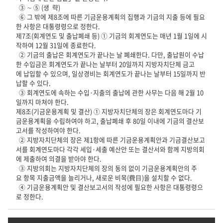
③ ∼ ⑤ (생 략)
⑥ 그 밖에 제8조에 따른 기금운용계획의 집행과 기금의 지출 등에 필요
한 사항은 대통령령으로 정한다.
제7조(회계연도 및 출납폐쇄 등) ① 기금의 회계연도는 매년 1월 1일에 시
작하여 12월 31일에 종료한다.
② 기금의 출납은 회계연도가 끝나는 날 폐쇄한다. 다만, 출납원이 수납
한 수입금은 회계연도가 끝나는 날부터 20일까지 지방자치단체 금고
에 납입할 수 있으며, 일상경비는 회계연도가 끝나는 날부터 15일까지 반
납할 수 있다.
③ 회계연도에 속하는 수입·지출의 출납에 관한 사무는 다음 해 2월 10
일까지 마쳐야 한다.
제8조(기금운용계획 및 결산) ① 지방자치단체의 장은 회계연도마다 기
금운용계획을 수립하여야 하고, 출납폐쇄 후 80일 이내에 기금의 결산보
고서를 작성하여야 한다.
② 지방자치단체의 장은 제1항에 따른 기금운용계획안과 기금결산보고
서를 회계연도마다 각각 세입·세출 예산안 또는 결산서와 함께 지방의회
에 제출하여 의결을 받아야 한다.
③ 지방의회는 지방자치단체의 장의 동의 없이 기금운용계획안의 주
요 항목 지출금액을 늘리거나, 새로운 비목(費目)을 설치할 수 없다.
④ 기금운용계획안 및 결산보고서의 작성에 필요한 사항은 대통령령으
로 정한다.