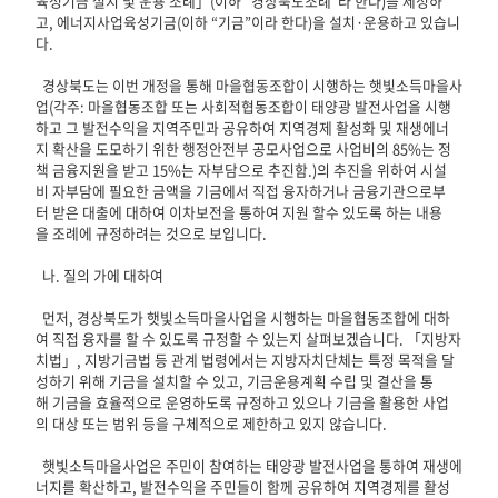
육성기금 설치 및 운용 조례」(이하 “경상북도조례”라 한다)를 제정하
고, 에너지사업육성기금(이하 “기금”이라 한다)을 설치·운용하고 있습니
다.
경상북도는 이번 개정을 통해 마을협동조합이 시행하는 햇빛소득마을사
업(각주: 마을협동조합 또는 사회적협동조합이 태양광 발전사업을 시행
하고 그 발전수익을 지역주민과 공유하여 지역경제 활성화 및 재생에너
지 확산을 도모하기 위한 행정안전부 공모사업으로 사업비의 85%는 정
책 금융지원을 받고 15%는 자부담으로 추진함.)의 추진을 위하여 시설
비 자부담에 필요한 금액을 기금에서 직접 융자하거나 금융기관으로부
터 받은 대출에 대하여 이차보전을 통하여 지원 할수 있도록 하는 내용
을 조례에 규정하려는 것으로 보입니다.
나. 질의 가에 대하여
먼저, 경상북도가 햇빛소득마을사업을 시행하는 마을협동조합에 대하
여 직접 융자를 할 수 있도록 규정할 수 있는지 살펴보겠습니다. 「지방자
치법」, 지방기금법 등 관계 법령에서는 지방자치단체는 특정 목적을 달
성하기 위해 기금을 설치할 수 있고, 기금운용계획 수립 및 결산을 통
해 기금을 효율적으로 운영하도록 규정하고 있으나 기금을 활용한 사업
의 대상 또는 범위 등을 구체적으로 제한하고 있지 않습니다.
햇빛소득마을사업은 주민이 참여하는 태양광 발전사업을 통하여 재생에
너지를 확산하고, 발전수익을 주민들이 함께 공유하여 지역경제를 활성