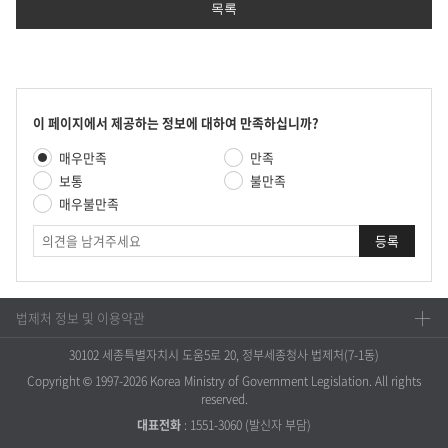
목록
콘
이 페이지에서 제공하는 정보에 대하여 만족하십니까?
텐
만
매우만족
만족
츠
족
만
보통
불만족
도
족
매우불만족
평
도
가
의
조
견
사
법제처 정보 및 이용약관
30102 세종특별자치시 도움5로 20, 정부세종청사 법제처(7-1동)
Copyright © 1997-2026 Korea Ministry of Government Legislation. All rights
reserved.
대표전화
:
1551-3060
(발신자 부담)