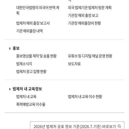
대한민국법령의 외국어 번역 계
외국 법제기관 법제처 방문 계획
획
기관장 해외 출장 보고
법제처 해외 출장 보고서
기관장 해외출장비 현황
기관 해외출장 내역
홍보
홍보영상물 제작 및 송출 현황
유튜브 등 디지털 채널 운영 현황
법제소식지
보도자료
법제처 광고 집행 현황
법제처 내 교육정보
법제처 내 교육
법제처 내 교육 이수 현황
폭력예방교육 이수율
세
주
국
계
요
정
법
정
감
2026년 법제처 공표 정보 기준(2026.7.기준) 바로보기