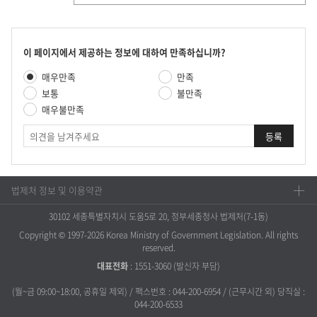
제
책
시
콘
이 페이지에서 제공하는 정보에 대하여 만족하십니까?
텐
만
매우만족
만족
츠
족
만
보통
불만족
도
족
매우불만족
평
도
가
의
조
견
사
법제처 정보 및 이용약관
30102 세종특별자치시 도움5로 20, 정부세종청사 법제처(7-1동)
Copyright © 1997-2026 Korea Ministry of Government Legislation. All rights
reserved.
대표전화
:
1551-3060
(발신자 부담)
(월~금 09:00~18:00, 공휴일 제외) / 팩스번호 : 044-200-6954 / (근무시간 외) 당직실 :
044-200-6533