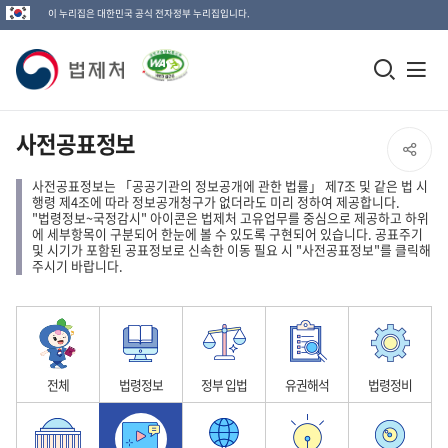
이 누리집은 대한민국 공식 전자정부 누리집입니다.
법
모
전
제
바
체
일
메
처
사전공표정보
SNS
검
뉴
로
사전공표정보는 「공공기관의 정보공개에 관한 법률」 제7조 및 같은 법 시
공
색
열
행령 제4조에 따라 정보공개청구가 없더라도 미리 정하여 제공합니다.
고
"법령정보~국정감시" 아이콘은 법제처 고유업무를 중심으로 제공하고 하위
창
기
에 세부항목이 구분되어 한눈에 볼 수 있도록 구현되어 있습니다. 공표주기
유
및 시기가 포함된 공표정보로 신속한 이동 필요 시 "사전공표정보"를 클릭해
열
주시기 바랍니다.
열
기
기
전체
법령정보
정부 입법
유권해석
법령정비