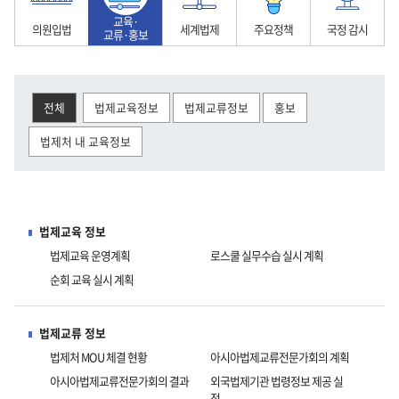
교육·
의원입법
세계법제
주요정책
국정 감시
교류·홍보
전체
법제교육정보
법제교류정보
홍보
법제처 내 교육정보
법
정
유
법
의
교
령
부
권
령
원
육
법제교육 정보
정
입
해
정
입
·
법제교육 운영계획
로스쿨 실무수습 실시 계획
보
법
석
비
법
교
순회 교육 실시 계획
류
·
홍
보
법제교류 정보
법제처 MOU 체결 현황
아시아법제교류전문가회의 계획
아시아법제교류전문가회의 결과
외국법제기관 법령정보 제공 실
적