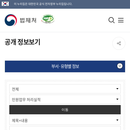
이 누리집은 대한민국 공식 전자정부 누리집입니다.
법
모
전
제
바
체
일
메
처
공개 정보보기
SNS
검
뉴
로
공
색
열
고
부서·유형별 정보
창
기
유
열
부
게
열
기
서
시
·
물
기
유
검
형
색
별
이동
정
보