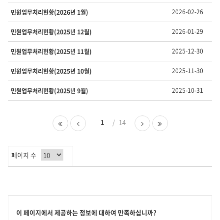
호,
제
2026-02-26
민원업무처리현황(2026년 1월)
목,
담
2026-01-29
민원업무처리현황(2025년 12월)
당
부
2025-12-30
민원업무처리현황(2025년 11월)
서,
유
2025-11-30
민원업무처리현황(2025년 10월)
형,
등
2025-10-31
민원업무처리현황(2025년 9월)
록
일
,
첫
이
1
14
다
마
조
페
전
음
지
회
이
페
페
막
수
지
이
이
페
를
페이지 수
지
지
이
제
지
공
합
니
다.
콘
이 페이지에서 제공하는 정보에 대하여 만족하십니까?