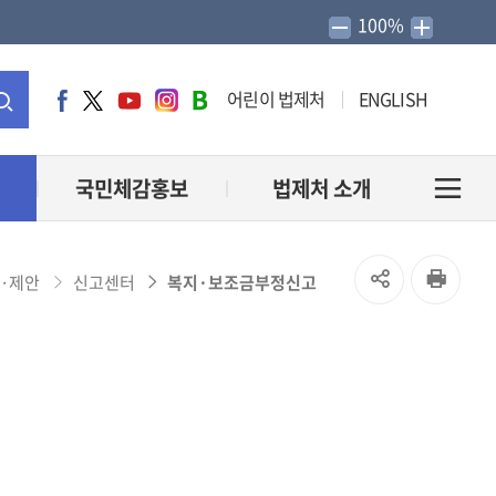
100%
어린이 법제처
ENGLISH
페
트
유
인
네
이
위
튜
스
이
통
스
터
브
타
버
북
그
블
합
국민체감홍보
법제처 소개
전
램
로
그
검
체
SNS
인
·제안
신고센터
복지·보조금부정신고
색
메
공
쇄
유
뉴
열
열
기