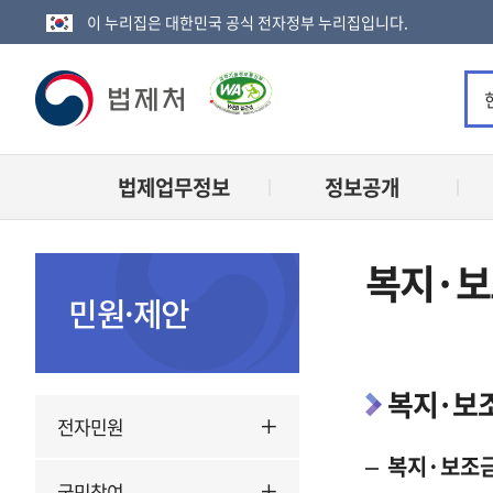
이 누리집은 대한민국 공식 전자정부 누리집입니다.
법
제
법제업무정보
정보공개
처
로
복지·
고
민원·제안
복지·보
전자민원
복지·보조금
국민참여