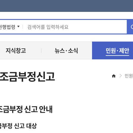
통
현행법령
합
지식창고
뉴스·소식
민원·제안
검
색
보조금부정신고
민원
홈
조금부정 신고 안내
부정 신고 대상