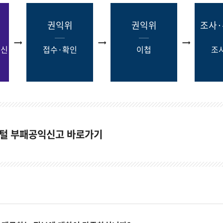
권익위
권익위
조사
정신
접수·확인
이첩
조
털 부패공익신고 바로가기