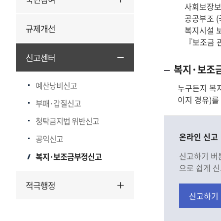
사회보장보험
공공부조 (
규제개선
복지시설 보
『보조금 
신고센터
복지·보조
예산낭비신고
누구든지 복지
이지 경유)를
부패·갑질신고
청탁금지법 위반신고
온라인 신고
공익신고
신고하기 버
복지·보조금부정신고
으로 쉽게 신
적극행정
신고하기