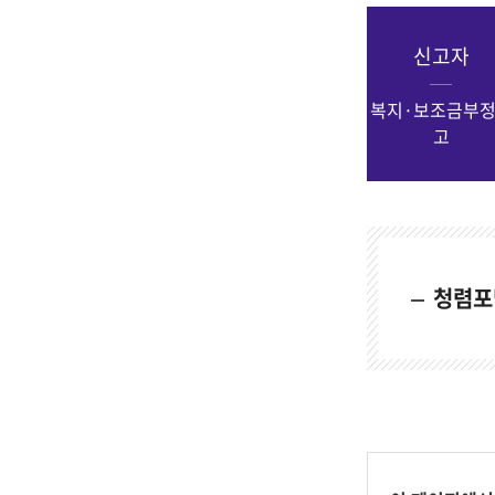
신고자
복지·보조금부
고
청렴포