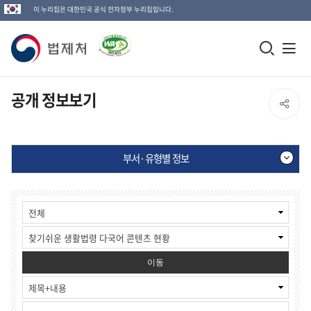
이 누리집은 대한민국 공식 전자정부 누리집입니다.
법
모
전
제
바
체
일
메
처
공개 정보보기
SNS
검
뉴
로
공
색
열
고
부서·유형별 정보
창
기
유
열
부
게
열
기
서
시
·
물
기
유
검
형
색
별
이동
정
보