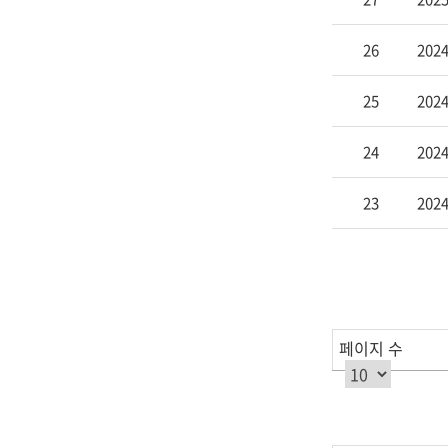
,
첨
26
202
부,
조
25
202
회
수
24
202
를
제
23
202
공
합
니
다.
페이지 수