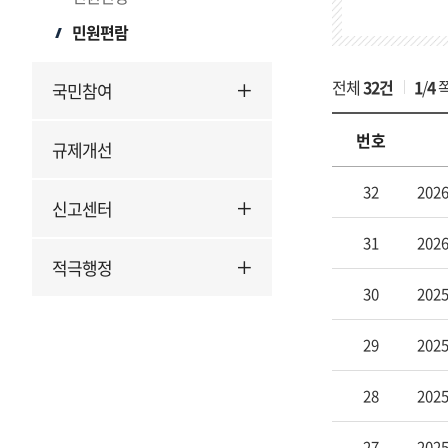
검
민원편람
색
전체
32건
1
/
4
국민참여
번호
규제개선
민
32
202
원
신고센터
편
31
202
람
적극행정
의
30
202
번
호,
제
29
202
목,
등
28
202
록
일
27
202