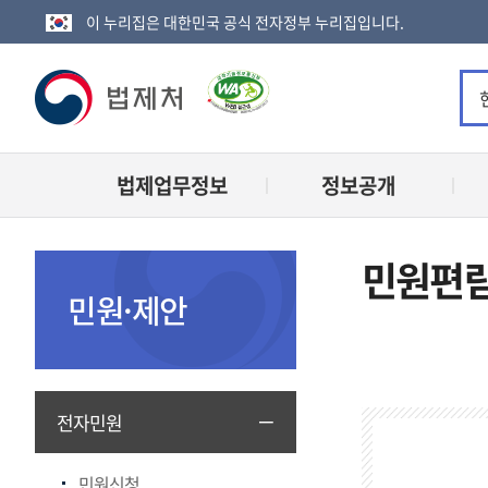
이 누리집은 대한민국 공식 전자정부 누리집입니다.
법
제
법제업무정보
정보공개
처
로
민원편
고
민원·제안
민
전자민원
원
편
민원신청
람