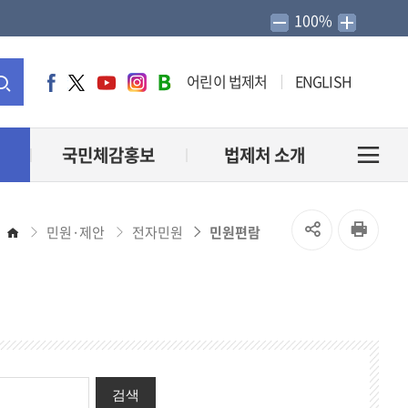
100%
어린이 법제처
ENGLISH
페
트
유
인
네
이
위
튜
스
이
통
스
터
브
타
버
북
그
블
합
국민체감홍보
법제처 소개
전
램
로
그
검
체
SNS
인
민원·제안
전자민원
민원편람
홈
색
메
공
쇄
유
뉴
열
열
기
검색