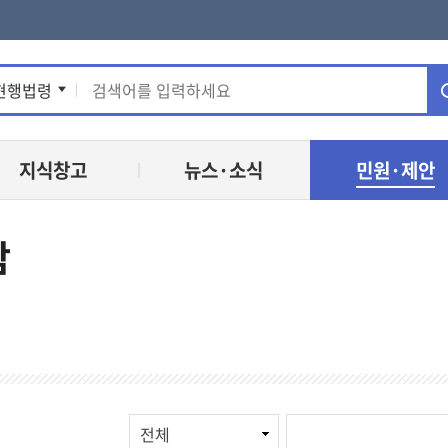
통
현행법령
합
지식창고
뉴스·소식
민원·제안
검
색
람