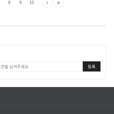
다
마
8
9
10
음
지
페
막
이
페
지
이
지