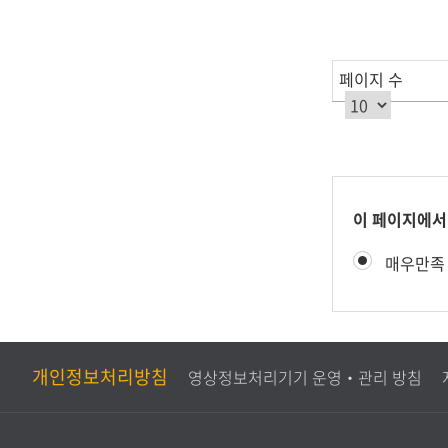
조
회
수
페이지 수
를
제
공
합
니
다.
콘
이 페이지에서
텐
만
매우만족
츠
족
만
도
족
평
도
가
조
개인정보처리방침
영상정보처리기기 운영‧관리 방침
사