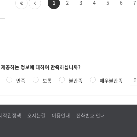
첫
이
1
2
3
4
5
6
7
페
전
이
페
지
이
지
 제공하는 정보에 대하여 만족하십니까?
의
만족
보통
불만족
매우불만족
견
저작권정책
오시는길
이용안내
전화번호 안내