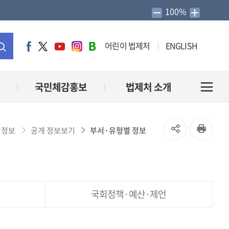
100%
어린이 법제처
ENGLISH
페
트
유
인
네
이
위
튜
스
이
통
스
터
브
타
버
북
그
블
합
국민체감홍보
법제처 소개
전
램
로
그
검
체
SNS
인
 정보
공개 정보보기
부서·유형별 정보
색
메
공
쇄
유
뉴
국회정책·예산·제언
열
열
기