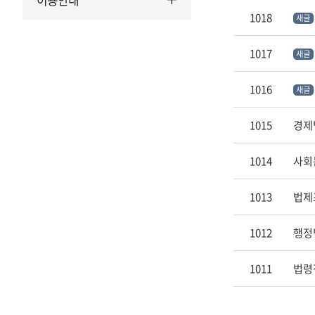
형
1018
새글
별
정
보
1017
새글
의
번
1016
새글
호,
제
1015
경제
목,
담
1014
사회
당
부
1013
법제
서,
유
1012
행정
형,
등
1011
법령
록
일
,