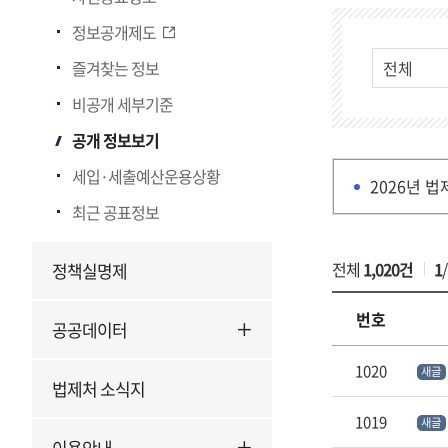
부
게
정보공개제도
서
시
·
물
즐겨찾는 정보
유
검
비공개 세부기준
형
색
별
공개 정보보기
정
세입·세출예산운용상황
보
2026년 법
최근 공표정보
전체
1,020건
1
/
정책실명제
번호
공공데이터
부
1020
새글
서
법제처 소식지
·
1019
새글
유
이용안내