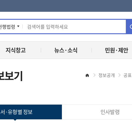
통
현행법령
합
지식창고
뉴스·소식
민원·제안
검
색
보보기
정보공개
공표
홈
서·유형별 정보
인사발령