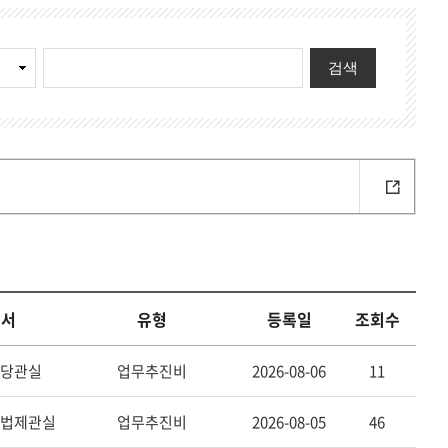
기
검색
부서
유형
등록일
조회수
당관실
업무추진비
2026-08-06
11
법제관실
업무추진비
2026-08-05
46