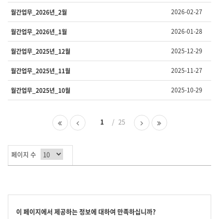
호,
제
2026-02-27
월간업무_2026년_2월
목,
담
2026-01-28
월간업무_2026년_1월
당
부
2025-12-29
월간업무_2025년_12월
서,
유
2025-11-27
월간업무_2025년_11월
형,
등
2025-10-29
월간업무_2025년_10월
록
일
,
첫
이
1
25
다
마
조
페
전
음
지
회
이
페
페
막
수
지
이
이
페
를
페이지 수
지
지
이
제
지
공
합
니
다.
콘
이 페이지에서 제공하는 정보에 대하여 만족하십니까?