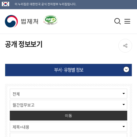
이 누리집은 대한민국 공식 전자정부 누리집입니다.
법
모
전
제
바
체
일
메
처
공개 정보보기
SNS
검
뉴
로
공
색
열
고
부서·유형별 정보
창
기
유
열
부
게
열
기
서
시
·
물
기
유
검
형
색
별
이동
정
보