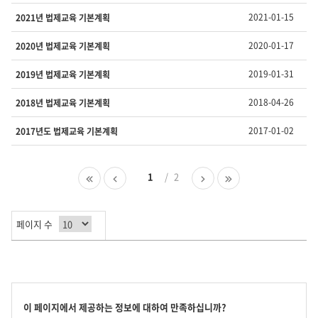
호,
제
2021-01-15
2021년 법제교육 기본계획
목,
담
2020-01-17
2020년 법제교육 기본계획
당
부
2019-01-31
2019년 법제교육 기본계획
서,
유
2018-04-26
2018년 법제교육 기본계획
형,
등
2017-01-02
2017년도 법제교육 기본계획
록
일
,
첫
이
1
2
다
마
조
페
전
음
지
회
이
페
페
막
수
지
이
이
페
를
페이지 수
지
지
이
제
지
공
합
니
다.
콘
이 페이지에서 제공하는 정보에 대하여 만족하십니까?