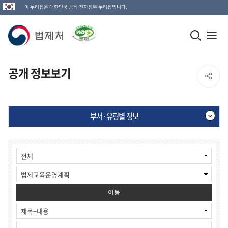
이 누리집은 대한민국 공식 전자정부 누리집입니다.
법
모
전
제
바
체
일
메
처
공개 정보보기
SNS
검
뉴
로
공
색
열
고
부서·유형별 정보
창
기
유
열
부
게
열
기
서
시
·
물
기
유
검
형
색
별
이동
정
보