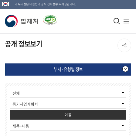
이 누리집은 대한민국 공식 전자정부 누리집입니다.
법
모
전
제
바
체
일
메
처
공개 정보보기
SNS
검
뉴
로
공
색
열
고
부서·유형별 정보
창
기
유
열
부
게
열
기
서
시
·
물
기
유
검
형
색
별
이동
정
보