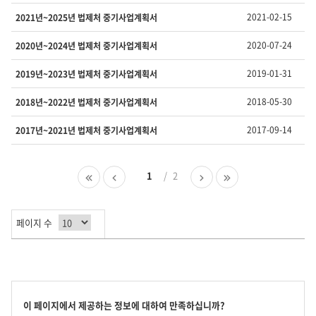
호,
제
2021-02-15
2021년~2025년 법제처 중기사업계획서
목,
담
2020-07-24
2020년~2024년 법제처 중기사업계획서
당
부
2019-01-31
2019년~2023년 법제처 중기사업계획서
서,
유
2018-05-30
2018년~2022년 법제처 중기사업계획서
형,
등
2017-09-14
2017년~2021년 법제처 중기사업계획서
록
일
,
첫
이
1
2
다
마
조
페
전
음
지
회
이
페
페
막
수
지
이
이
페
를
페이지 수
지
지
이
제
지
공
합
니
다.
콘
이 페이지에서 제공하는 정보에 대하여 만족하십니까?