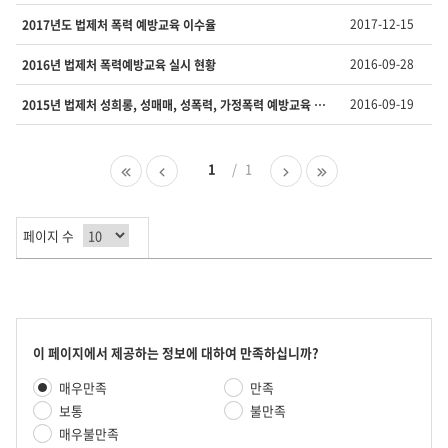
호,
제
2017-12-15
2017년도 법제처 폭력 예방교육 이수율
목,
담
2016-09-28
2016년 법제처 폭력예방교육 실시 현황
당
부
2016-09-19
2015년 법제처 성희롱, 성매매, 성폭력, 가정폭력 예방교육 이수율
서,
유
형,
첫
이
1
1
다
마
등
페
전
음
지
록
이
페
페
막
일
지
이
이
페
,
페이지 수
지
지
이
조
지
회
수
를
제
공
콘
이 페이지에서 제공하는 정보에 대하여 만족하십니까?
합
텐
만
니
매우만족
만족
츠
족
다.
만
보통
불만족
도
족
매우불만족
평
도