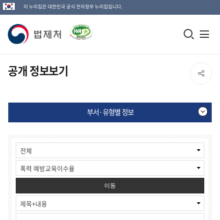
이 누리집은 대한민국 공식 전자정부 누리집입니다.
법
모
전
제
바
체
일
메
처
공개 정보보기
SNS
검
뉴
로
공
색
열
고
부서·유형별 정보
창
기
유
열
부
게
열
기
서
시
·
물
기
유
검
형
색
별
이동
정
보