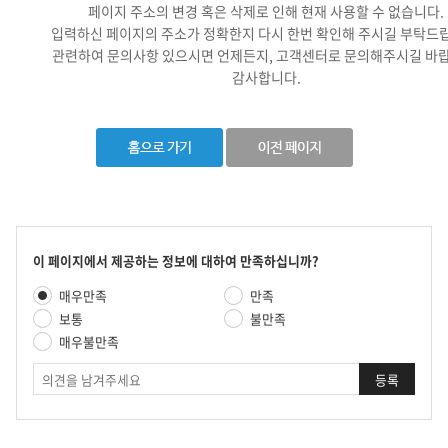
페이지 주소의 변경 혹은 삭제로 인해 현재 사용할 수 없습니다.
입력하신 페이지의 주소가 정확한지 다시 한번 확인해 주시길 부탁드
관련하여 문의사항 있으시면 언제든지, 고객센터로 문의해주시길 바랍
감사합니다.
콘
이 페이지에서 제공하는 정보에 대하여 만족하십니까?
텐
만
매우만족
만족
츠
족
만
보통
불만족
도
족
매우불만족
평
도
가
의
조
견
사