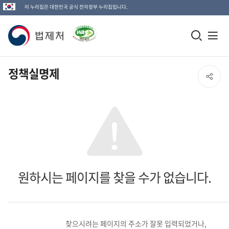
이 누리집은 대한민국 공식 전자정부 누리집입니다.
법
모
전
제
바
체
일
메
처
정책실명제
SNS
검
뉴
로
공
색
열
고
창
기
유
열
열
기
기
원하시는 페이지를 찾을 수가 없습니다.
찾으시려는 페이지의 주소가 잘못 입력되었거나,