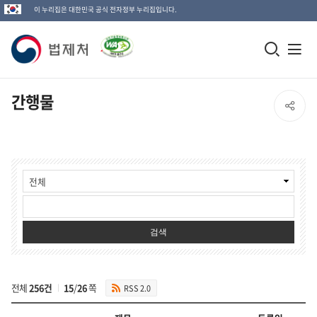
이 누리집은 대한민국 공식 전자정부 누리집입니다.
법
모
전
제
바
체
일
메
처
간행물
SNS
검
뉴
로
공
색
열
고
간
창
기
유
행
열
물
열
검
기
색
기
검색
전체
256건
15
/
26
쪽
RSS 2.0