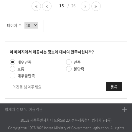
다.
첫
이
15
26
다
마
페
전
음
지
이
페
페
막
지
이
이
페
페이지 수
지
지
이
지
콘
이 페이지에서 제공하는 정보에 대하여 만족하십니까?
텐
만
매우만족
만족
츠
족
만
보통
불만족
도
족
매우불만족
평
도
가
의
조
견
사
법제처 정보 및 이용약관
30102 세종특별자치시 도움5로 20, 정부세종청사 법제처(7-1동)
Copyright © 1997-2026 Korea Ministry of Government Legislation. All rights