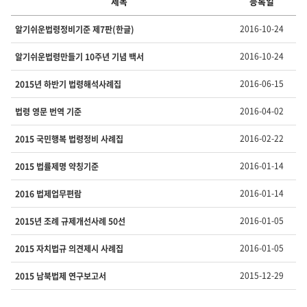
제목
등록일
간
2016-10-24
알기쉬운법령정비기준 제7판(한글)
행
물
2016-10-24
알기쉬운법령만들기 10주년 기념 백서
의
번
2016-06-15
2015년 하반기 법령해석사례집
호,
제
2016-04-02
법령 영문 번역 기준
목,
등
록
2016-02-22
2015 국민행복 법령정비 사례집
일
,
2016-01-14
2015 법률제명 약칭기준
첨
부,
2016-01-14
2016 법제업무편람
조
회
2016-01-05
2015년 조례 규제개선사례 50선
수
를
2016-01-05
2015 자치법규 의견제시 사례집
제
공
2015-12-29
2015 남북법제 연구보고서
합
니