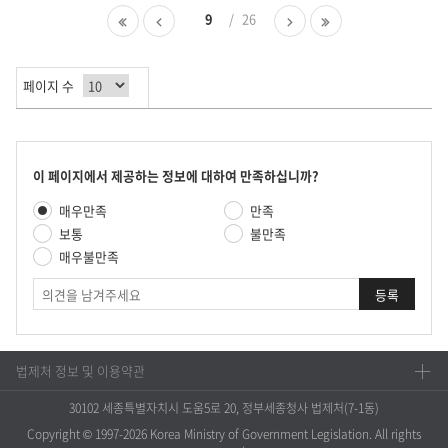
다.
첫
이
9
26
다
마
페
전
음
지
이
페
페
막
지
이
이
페
페이지 수
지
지
이
지
콘
이 페이지에서 제공하는 정보에 대하여 만족하십니까?
텐
만
매우만족
만족
츠
족
만
보통
불만족
도
족
매우불만족
평
도
가
의
조
견
사
법제처 정보 및 이용약관
30102 세종특별자치시 도움5로 20, 정부세종청사 법제처(7-1동)
Copyright © 1997-2026 Korea Ministry of Government Legislation. All rights