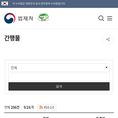
이 누리집은 대한민국 공식 전자정부 누리집입니다.
법
모
전
제
바
체
일
메
처
간행물
SNS
검
뉴
로
공
색
열
고
간
창
기
유
행
열
물
열
검
기
색
기
검색
전체
256건
9
/
26
쪽
RSS 2.0