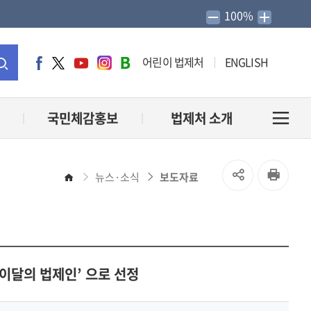
100%
어린이 법제처
ENGLISH
페
트
유
인
네
이
위
튜
스
이
통
스
터
브
타
버
북
그
블
합
국민체감홍보
법제처 소개
전
램
로
그
검
체
SNS
인
뉴스·소식
보도자료
홈
색
메
공
쇄
유
뉴
열
이달의 법제인’ 으로 선정
열
기