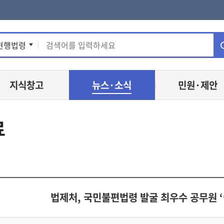
통
현행법령
합
지식창고
뉴스·소식
민원·제안
검
색
료
법제처, 국민불편법령 발굴 최우수 공무원 ‘