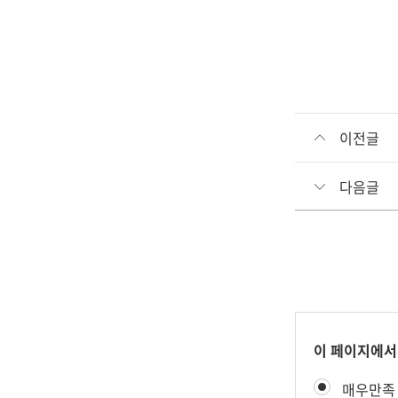
이전글
다음글
콘
이 페이지에서
텐
만
매우만족
츠