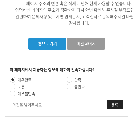
페이지 주소의 변경 혹은 삭제로 인해 현재 사용할 수 없습니다.
입력하신 페이지의 주소가 정확한지 다시 한번 확인해 주시길 부탁드
관련하여 문의사항 있으시면 언제든지, 고객센터로 문의해주시길 바랍
감사합니다.
콘
이 페이지에서 제공하는 정보에 대하여 만족하십니까?
텐
만
매우만족
만족
츠
족
만
보통
불만족
도
족
매우불만족
평
도
가
의
조
견
사