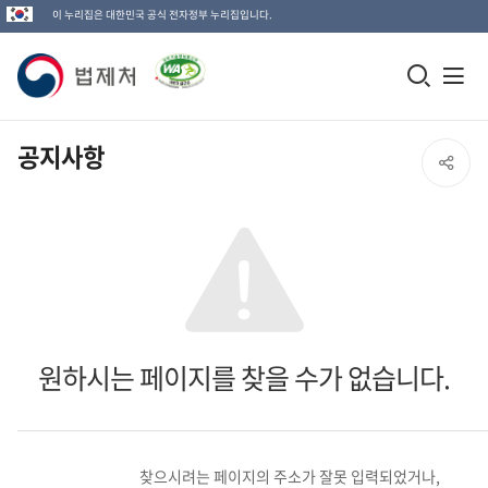
이 누리집은 대한민국 공식 전자정부 누리집입니다.
법
모
전
제
바
체
일
메
처
공지사항
SNS
검
뉴
로
공
색
열
고
창
기
유
열
열
기
기
원하시는 페이지를 찾을 수가 없습니다.
찾으시려는 페이지의 주소가 잘못 입력되었거나,