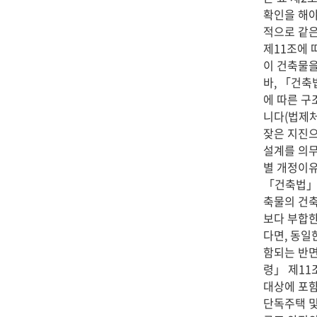
확인을 해야
적으로 같은
제11조에 
이 건축물을
바, 「건축
에 따른 구
니다(법제처 
잦은 지진으
설계를 의무화
별 개정이유
「건축법」 
축물의 건축
보다 부합한
다면, 동일
함되는 반면
령」 제11
대상에 포함
단독주택 및