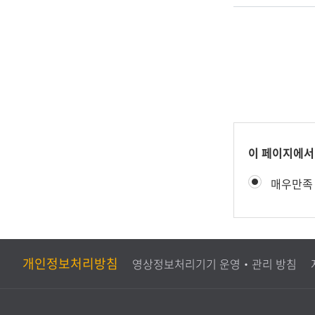
콘
이 페이지에서
텐
만
매우만족
츠
족
만
도
족
평
도
가
조
개인정보처리방침
영상정보처리기기 운영‧관리 방침
사