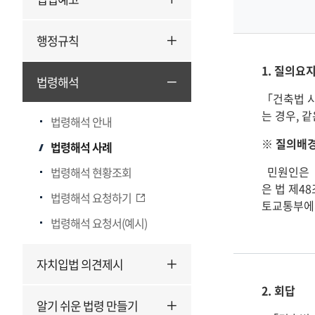
행정규칙
1. 질의요
법령해석
「건축법 시
는 경우, 
법령해석 안내
※ 질의배
법령해석 사례
  민원인은 「건축법 시행령」 제32조제2항제9호에 따른 건축물을 「건축법」 제14조제1항에 따라 건축신고를 하여 건축하는 경우 같
법령해석 현황조회
은 법 제4
법령해석 요청하기
토교통부에서
법령해석 요청서(예시)
자치입법 의견제시
2. 회답
알기 쉬운 법령 만들기