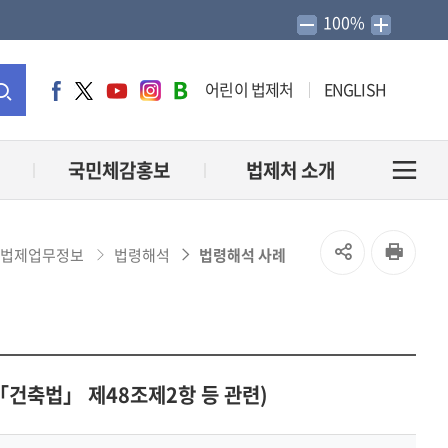
100%
어린이 법제처
ENGLISH
페
트
유
인
네
이
위
튜
스
이
통
스
터
브
타
버
북
그
블
합
국민체감홍보
법제처 소개
전
램
로
그
검
체
SNS
인
법제업무정보
법령해석
법령해석 사례
색
메
공
쇄
유
뉴
열
「건축법」 제48조제2항 등 관련)
열
기