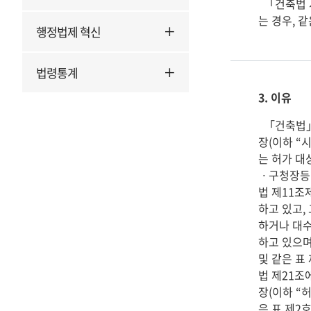
  「건축법 시행령」 별표 1 제1호의 단독주택 및 같은 표 제2호의 공동주택을 「건축법」 제14조제1항에 따라 건축신고를 통해 건축하
는 경우, 
행정법제 혁신
법령통계
3. 이유
  「건축법」 제11조제1항 본문에서는 건축물을 건축하거나 대수선하려는 자는 특별자치시장ㆍ특별자치도지사 또는 시장ㆍ군수ㆍ구청
장(이하 “
는 허가 대
ㆍ구청장등에
법 제11조
하고 있고,
하거나 대수
하고 있으며
및 같은 표
법 제21
장(이하 “
은 표 제2