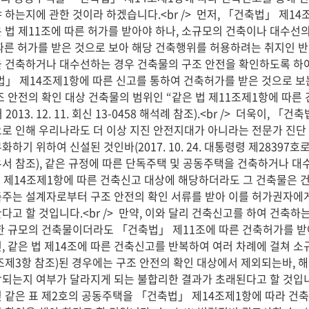
 하는지에 관한 것이라 하겠습니다.<br />  먼저, 「건축법」 제
 법 제11조에 따른 허가를 받아야 하나, 소규모의 건축이나 대수선의
따른 허가를 받은 것으로 보아 해당 건축행위를 허용하려는 취지인 
 건축하거나 대수선하는 경우 건축물의 구조 안전을 확인하도록 하
법」 제14조제1항에 따른 신고를 통하여 건축허가를 받은 것으로 보는
조 안전의 확인 대상 건축물의 범위인 “같은 법 제11조제1항에 따른
2013. 12. 11. 회신 13-0458 해석례 참조).<br />  더욱
로 인해 우리나라도 더 이상 지진 안전지대가 아니라는 전문가 진단
하기 위하여 신설된 것인바(2017. 10. 24. 대통령령 제28397호로
서 참조), 같은 규정에 따른 단독주택 및 공동주택을 건축하거나 대
제14조제1항에 따른 건축신고 대상에 해당하더라도 그 건축물은 
주는 설계자로부터 구조 안전의 확인 서류를 받아 이를 허가권자에게
다고 할 것입니다.<br />  만약, 이와 달리 건축신고를 하여 건
한 규모의 건축물이더라도 「건축법」 제11조에 따른 건축허가를 받아
, 같은 법 제14조에 따른 건축신고를 반복하여 여러 차례에 걸쳐 
조제3항 참조)된 경우에는 구조 안전의 확인 대상에서 제외되는바, 해
되는지 여부가 달라지게 되는 불합리한 결과가 초래된다고 할 것입니다.<
 같은 표 제2호의 공동주택을 「건축법」 제14조제1항에 따라 건축신