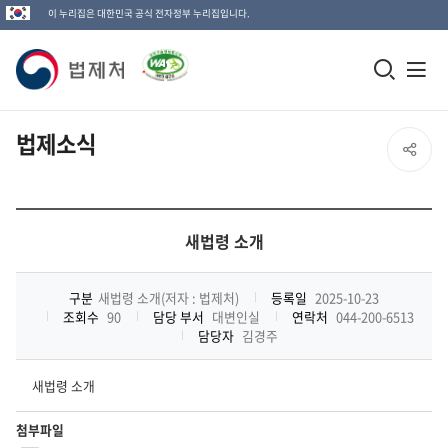
이 누리집은 대한민국 공식 전자정부 누리집입니다.
법
모
전
제
바
체
일
메
처
법제소식
SNS
검
뉴
로
공
색
열
고
창
기
유
새법령 소개
열
열
기
구분
새법령 소개(저자 : 법제처)
등록일
2025-10-23
조회수
90
담당 부서
대변인실
연락처
044-200-6513
기
담당자
김경주
새법령 소개
첨부파일