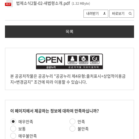
법제소식2월-02-새법령소개.pdf
(1.32 MByte
)
내려받기
바로보기
목록
본 공공저작물은 공공누리 "공공누리 제4유형:출처표시+상업적이용금
지+변경금지" 조건에 따라 이용할 수 있습니다.
콘
이 페이지에서 제공하는 정보에 대하여 만족하십니까?
텐
만
매우만족
만족
츠
족
만
보통
불만족
도
족
매우불만족
평