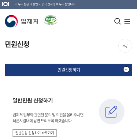
이 누리집은 대한민국 공식 전자정부 누리집입니다.
법
모
전
제
바
체
일
메
처
민원신청
SNS
검
뉴
로
공
색
열
고
민원신청하기
창
기
유
열
민
열
기
원
신
기
일반민원 신청하기
청
하
기
법제처 업무와 관련된 문의 및 의견을 올려주시면
빠른시일내에 답변 드리도록 하겠습니다.
일반민원 신청하기 바로가기