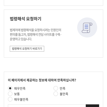
법령해석 요청하기
법제처에 법령해석을 요청하시려는 민원인의
편의를 돕고자, 법령해석 전담 사이트를 구축·
운영하고 있습니다.
법령해석 요청하기 바로가기
콘
이 페이지에서 제공하는 정보에 대하여 만족하십니까?
텐
만
매우만족
만족
츠
족
만
보통
불만족
도
족
매우불만족
평
도
가
의
조