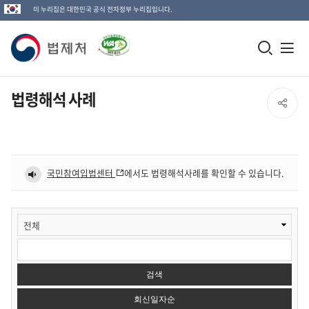
이 누리집은 대한민국 공식 전자정부 누리집입니다.
법
모
전
제
바
체
일
메
처
법령해석 사례
SNS
검
뉴
로
공
색
열
고
창
기
유
국민참여입법센터
에서도 법령해석사례를 확인할 수 있습니다.
열
열
기
게
검
시
기
색
물
검
항
검
색
목
색
어
검색
회신일자순