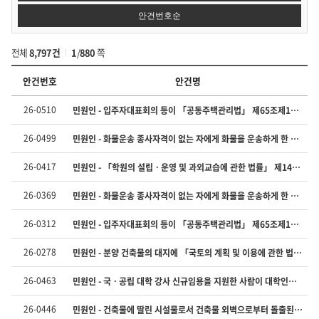
안건번호순
전체
8,797건
1
/
880
쪽
안건번호
안건명
법
26-0510
민원인 - 입주자대표회의 등이 「공동주택관리법」 제65조제1항을 위반한 경우, 같은 조 제2항에 따라 그 위반 사실을 시장 등에게 보고하고 사실 조사를 의뢰할 수 있는 주체인 “관리사무소장”의 범위에 같은 법 제65조의2에 따른 경비원 등 근로자가 포함되는지 여부(「공동주택관리법」 제65조제2항 등 관련)
령
해
26-0499
민원인 - 화물운송 종사자격이 없는 자에게 화물을 운송하게 한 운송사업자의 「화물자동차 운수사업법 시행규칙」 제21조제9호 및 제14호 위반 여부(「화물자동차 운수사업법 시행규칙」 제21조제9호 등 관련)
석
사
26-0417
민원인 - 「학원의 설립ㆍ운영 및 과외교습에 관한 법률」 제14조의2제1항 단서에 해당하는 사람의 같은 법 제15조제4항 적용 여부(「학원의 설립ㆍ운영 및 과외교습에 관한 법률」 제15조제4항 관련)
례
의
26-0369
민원인 - 화물운송 종사자격이 없는 자에게 화물을 운송하게 한 운송사업자의 「화물자동차 운수사업법 시행규칙」 제21조제9호 및 제14호 위반 여부(「화물자동차 운수사업법 시행규칙」 제21조제9호 등 관련)
번
호,
안
26-0312
민원인 - 입주자대표회의 등이 「공동주택관리법」 제65조제1항을 위반한 경우, 같은 조 제2항에 따라 그 위반 사실을 시장 등에게 보고하고 사실 조사를 의뢰할 수 있는 주체인 “관리사무소장”의 범위에 같은 법 제65조의2에 따른 경비원 등 근로자가 포함되는지 여부(「공동주택관리법」 제65조제2항 등 관련)
건
번
26-0278
민원인 - 분양 건축물의 대지에 「국토의 계획 및 이용에 관한 법률 시행령」 제30조제1항에 따라 용도지역이 세분하여 지정되어 있는 경우로서 분양사업자가 분양 광고에 같은 법 제36조제1항 각 호에 따른 용도지역은 기재하지 않고 같은 법 시행령 제30조제1항에 따른 세부 용도지역만 기재한 경우가 「건축물의 분양에 관한 법률」 제9조제1항에 따른 시정명령 대상에 해당하는지(「건축물의 분양에 관한 법률」 제6조제2항 등 관련)
호,
안
26-0463
민원인 - 국ㆍ공립 대학 강사 신규임용을 지원한 사람이 대학인사위원회 심의 결과 신규임용 되지 않은 경우 교원소청심사위원회 소청심사 청구 가능 여부(「교원의 지위 향상 및 교육활동 보호를 위한 특별법」 제9조 등 관련)
건
명,
26-0446
민원인 - 건축물에 딸린 시설물로서 건축물 외벽으로부터 돌출된 캐노피가 설치되어 있는 경우, 「건축법」 제58조에 따라 건축선 및 인접 대지경계선으로부터 해당 캐노피의 끝부분까지 거리를 띄워야 하는지(「건축법」 제58조 등 관련)
회