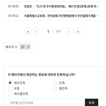
신
26-0430
민원인 - 「도시 및 주거환경정비법」 제57조제1항제1호에 따라 「주택법」 제15조에 따른 사업계획의 승인이 의제되는 사업은 「수도권정비계획법」 제9조에 따른 행위 제한의 대상이 되는지 여부(「수도권정비계획법 시행령」 제13조제1항제1호 등 관련)
일
자
26-0412
서울특별시교육청 - 전자담배 무인판매점에서 무인결제기계를 사용하여 전자담배를 판매하는 것을 ‘담배자동판매기’로 보아 상대보호구역에 설치 시 지역위원회의 심의를 거쳐야 하는지(「교육환경 보호에 관한 법률」 제9조 등 관련)
를
제
공
첫
이
1
880
다
마
합
페
전
음
지
니
이
페
페
막
다.
지
이
이
페
페이지 수
지
지
이
지
콘
이 페이지에서 제공하는 정보에 대하여 만족하십니까?
텐
만
매우만족
만족
츠
족
만
보통
불만족
도
족
매우불만족
평
도
가
의
조
견
사