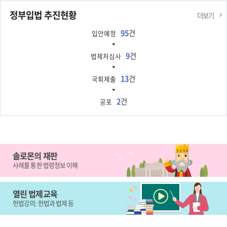
정부입법 추진현황
더보기
95
건
입안예정
9
건
법제처심사
13
건
국회제출
2
건
공포
솔로몬의 재판
사례를 통한 법령정보 이해
열린 법제교육
헌법강의: 헌법과 법제 등