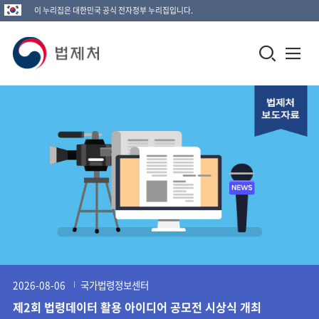
이 누리집은 대한민국 공식 전자정부 누리집입니다.
법
모
전
제
바
체
일
메
처
검
뉴
로
색
열
고
창
기
열
기
2026-08-06
국가법령정보센터
제2회 법령데이터 활용 아이디어 공모전 시상식 개최