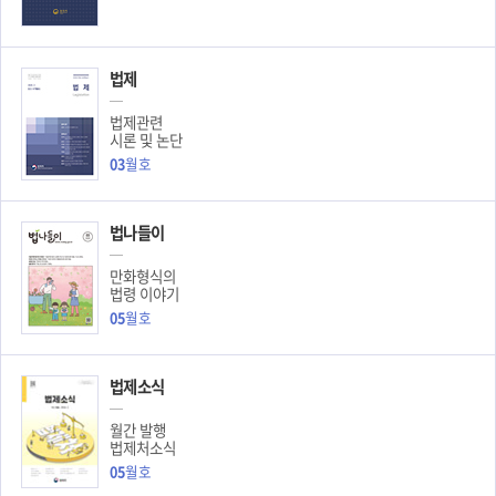
법제
법제관련
시론 및 논단
03
월호
법나들이
만화형식의
법령 이야기
05
월호
법제소식
월간 발행
법제처소식
05
월호