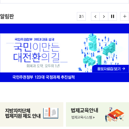
알림판
알
알
알
알
2
/
5
림
림
림
림
판
판
판
판
더
이
다
배
보
전
음
너
기
슬
슬
롤
라
라
링
이
이
정
드
드
지