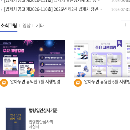
2026-08-03
기
[법제처 공고 제2026-110호] 2026년 제2차 법제처 청년인턴 채용 서류전형 합격자 및 면접시험 공고
2026-07-31
소
소식그림
영상
기타
식
그
림
더
보
기
알아두면 유익한 7월 시행법령
알아두면 유용한 6월 시행
소
법령입안심사기준
식
법령입안심사의
지
지침서