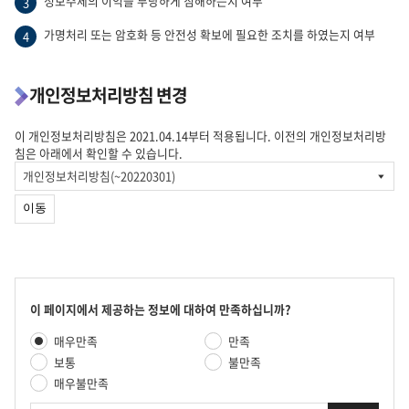
정보주체의 이익을 부당하게 침해하는지 여부
3
가명처리 또는 암호화 등 안전성 확보에 필요한 조치를 하였는지 여부
4
개인정보처리방침 변경
이 개인정보처리방침은 2021.04.14부터 적용됩니다. 이전의 개인정보처리방
침은 아래에서 확인할 수 있습니다.
개
인
정
이동
보
처
리
방
침
검
콘
이 페이지에서 제공하는 정보에 대하여 만족하십니까?
색
텐
만
매우만족
만족
츠
족
만
보통
불만족
도
족
매우불만족
평
도
가