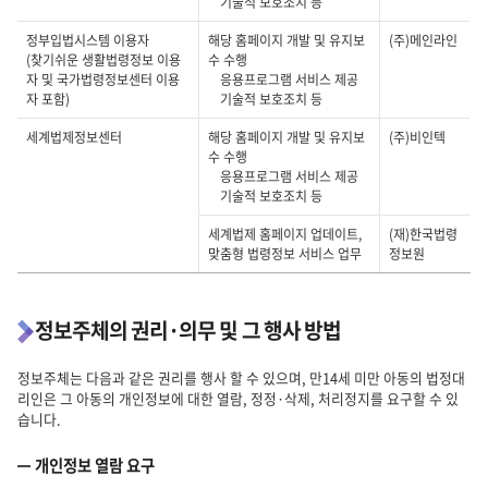
:
기술적 보호조치 등
파
정부입법시스템 이용자
해당 홈페이지 개발 및 유지보
(주)메인라인
일
(찾기쉬운 생활법령정보 이용
수 수행
명,
자 및 국가법령정보센터 이용
응용프로그램 서비스 제공
위
자 포함)
기술적 보호조치 등
탁
업
세계법제정보센터
해당 홈페이지 개발 및 유지보
(주)비인텍
무
수 수행
의
응용프로그램 서비스 제공
내
기술적 보호조치 등
용,
수
세계법제 홈페이지 업데이트,
(재)한국법령
탁
맞춤형 법령정보 서비스 업무
정보원
업
체
명
정보주체의 권리·의무 및 그 행사 방법
정보주체는 다음과 같은 권리를 행사 할 수 있으며, 만14세 미만 아동의 법정대
리인은 그 아동의 개인정보에 대한 열람, 정정·삭제, 처리정지를 요구할 수 있
습니다.
개인정보 열람 요구