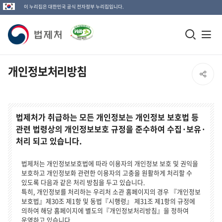
이 누리집은 대한민국 공식 전자정부 누리집입니다.
법
모
전
제
바
체
일
메
처
개인정보처리방침
SNS
검
뉴
로
공
색
열
고
창
기
법제처가 취급하는 모든 개인정보는 개인정보 보호법 등
유
관련 법령상의 개인정보보호 규정을 준수하여 수집·보유·
열
열
처리 되고 있습니다.
기
기
법제처는 개인정보보호법에 따라 이용자의 개인정보 보호 및 권익을
보호하고 개인정보화 관련한 이용자의 고충을 원활하게 처리할 수
있도록 다음과 같은 처리 방침을 두고 있습니다.
특히, 개인정보를 처리하는 우리처 소관 홈페이지의 경우 『개인정보
보호법』제30조 제1항 및 동법『시행령』 제31조 제1항의 규정에
의하여 해당 홈페이지에 별도의『개인정보처리방침』을 정하여
운영하고 있습니다.