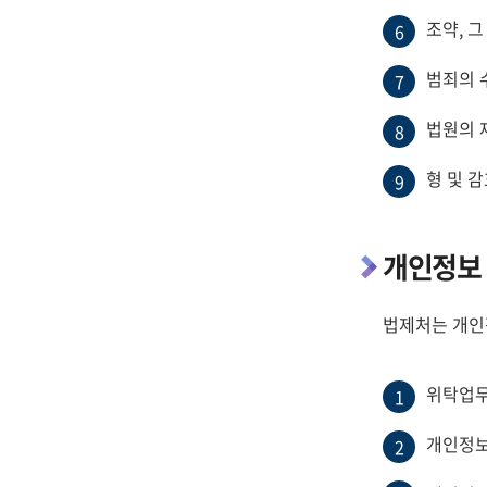
조약, 
6
범죄의 
7
법원의 
8
형 및 
9
개인정보 
법제처는 개인
위탁업무
1
개인정보
2