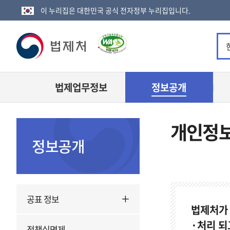
이 누리집은 대한민국 공식 전자정부 누리집입니다.
법
제
법제업무정보
정보공개
처
로
개인정
고
정보공개
공표 정보
법제처가
·처리 되
정책실명제