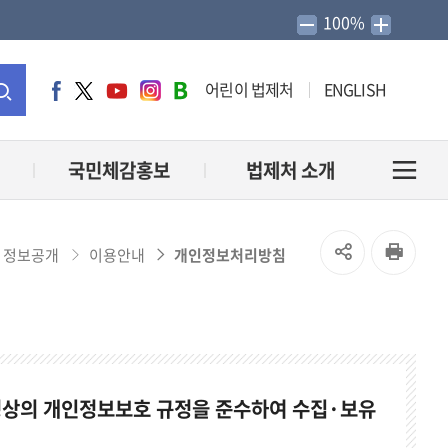
100%
어린이 법제처
ENGLISH
페
트
유
인
네
이
위
튜
스
이
통
스
터
브
타
버
북
그
블
합
국민체감홍보
법제처 소개
전
램
로
그
검
체
SNS
인
정보공개
이용안내
개인정보처리방침
색
메
공
쇄
유
뉴
열
열
령상의 개인정보보호 규정을 준수하여 수집·보유
기