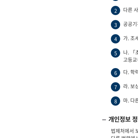
다른 
2
공공기
3
가. 조
4
나. 
5
고등교
다. 학
6
라. 보
7
마. 다
8
개인정보 정
법제처에서 보