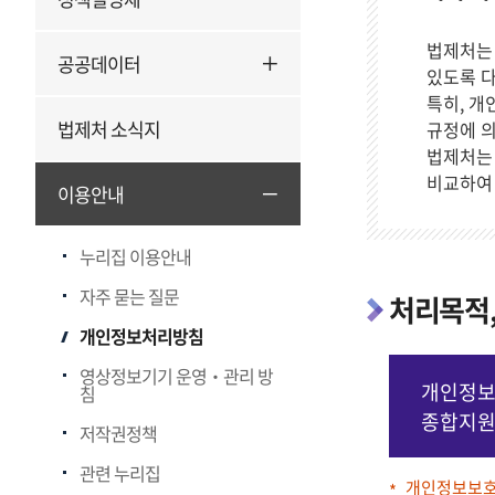
법제처는
공공데이터
있도록 다
특히, 개
법제처 소식지
규정에 
법제처는 
비교하여
이용안내
누리집 이용안내
자주 묻는 질문
처리목적,
개인정보처리방침
영상정보기기 운영‧관리 방
개인정
침
종합지
저작권정책
관련 누리집
개인정보보호